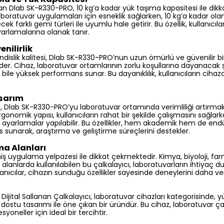
lan Dlab SK-R330-PRO, 10 kg’a kadar yük taşıma kapasitesi ile dik
ı laboratuvar uygulamaları için esneklik sağlarken, 10 kg’a kadar olan
ek farklı gemi türleri ile uyumlu hale getirir. Bu özellik, kullanıcıla
yarlamalarına olanak tanır.
enilirlik
islik kalitesi, Dlab SK-R330-PRO’nun uzun ömürlü ve güvenilir b
der. Cihaz, laboratuvar ortamlarının zorlu koşullarına dayanacak 
a bile yüksek performans sunar. Bu dayanıklılık, kullanıcıların c
asarım
ı, Dlab SK-R330-PRO’yu laboratuvar ortamında verimliliği artırmak
ergonomik yapısı, kullanıcıların rahat bir şekilde çalışmasını sağlark
y ayarlamalar yapılabilir. Bu özellikler, hem akademik hem de en
s sunarak, araştırma ve geliştirme süreçlerini destekler.
a Alanları
ş uygulama yelpazesi ile dikkat çekmektedir. Kimya, biyoloji, fa
i alanlarda kullanılabilen bu çalkalayıcı, laboratuvarların ihtiyaç 
anıcılar, cihazın sunduğu özellikler sayesinde deneylerini daha veri
jital Sallanan Çalkalayıcı, laboratuvar cihazları kategorisinde, 
cı dostu tasarımı ile öne çıkan bir üründür. Bu cihaz, laboratuvar ç
oneller için ideal bir tercihtir.