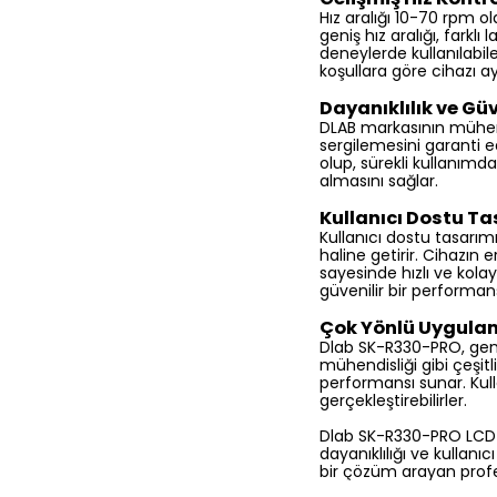
Hız aralığı 10-70 rpm o
geniş hız aralığı, farkl
deneylerde kullanılabilec
koşullara göre cihazı a
Dayanıklılık ve Güv
DLAB markasının mühend
sergilemesini garanti e
olup, sürekli kullanımd
almasını sağlar.
Kullanıcı Dostu T
Kullanıcı dostu tasarım
haline getirir. Cihazın 
sayesinde hızlı ve kola
güvenilir bir performan
Çok Yönlü Uygulam
Dlab SK-R330-PRO, geni
mühendisliği gibi çeşitl
performansı sunar. Kull
gerçekleştirebilirler.
Dlab SK-R330-PRO LCD Di
dayanıklılığı ve kullanı
bir çözüm arayan profesy