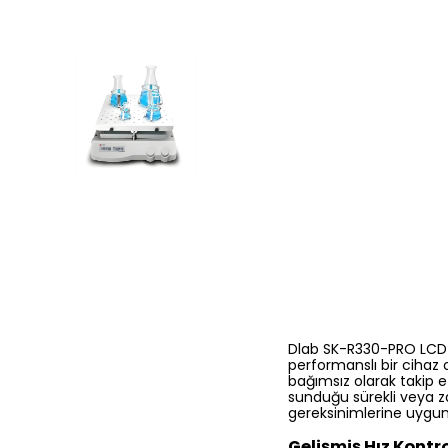
Dlab SK-R330-PRO LCD Di
performanslı bir cihaz 
bağımsız olarak takip et
sunduğu sürekli veya z
gereksinimlerine uygun b
Gelişmiş Hız Kontr