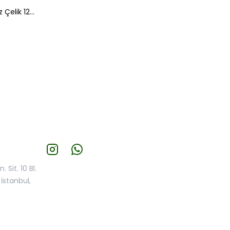
Spatül Makro Kaşıklı, Paslanmaz Çelik 120 MM.
 Sit. 10 Bl.
İstanbul,