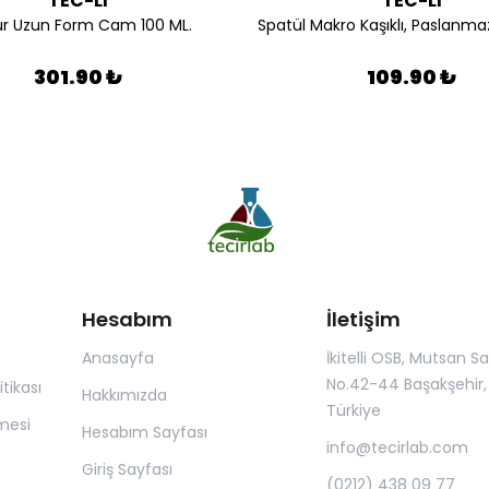
TEC-Lİ
TEC-Lİ
r Uzun Form Cam 100 ML.
301.90 ₺
109.90 ₺
Hesabım
İletişim
Anasayfa
İkitelli OSB, Mutsan San.
No.42-44 Başakşehir, 
itikası
Hakkımızda
Türkiye
mesi
Hesabım Sayfası
info@tecirlab.com
Giriş Sayfası
(0212) 438 09 77