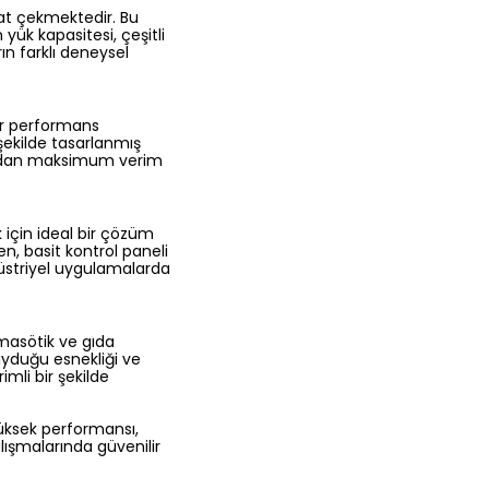
kat çekmektedir. Bu
 yük kapasitesi, çeşitli
rın farklı deneysel
ir performans
şekilde tasarlanmış
ihazdan maksimum verim
 için ideal bir çözüm
en, basit kontrol paneli
düstriyel uygulamalarda
rmasötik ve gıda
duyduğu esnekliği ve
mli bir şekilde
yüksek performansı,
alışmalarında güvenilir