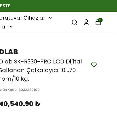
ESTE
oratuvar Cihazları
0
lar
DLAB
Dlab SK-R330-PRO LCD Dijital
Sallanan Çalkalayıcı 10...70
rpm/10 kg.
Ürün Kodu
:
8032320100
40,540.90 ₺