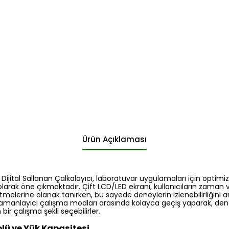
Ürün Açıklaması
jital Sallanan Çalkalayıcı, laboratuvar uygulamaları için optimiz
olarak öne çıkmaktadır. Çift LCD/LED ekranı, kullanıcıların zaman v
melerine olanak tanırken, bu sayede deneylerin izlenebilirliğini artır
amanlayıcı çalışma modları arasında kolayca geçiş yaparak, dene
ir çalışma şekli seçebilirler.
olü ve Yük Kapasitesi