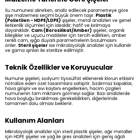
Su numunesi alınırken, analiz edilecek parametreye göre
şişe malzemesi seçimi büyük önem taşır.
Plastik
(Polietilen - HDPE/LDPE)
şişeler, metal analizleri ve genel
iletkenlik ölçümleri için idealdir; hafif ve kırılmaya
dayanıklıdır.
Cam (Borosilikat/Amber)
şişeler, organik
bileşikler ve uçucu maddeler için tercih edilirken, amber
renkli cam, ışığa duyarlı parametrelerin bozulmasını
önler.
Steril şişeler
ise mikrobiyolojik analizler için kullanılır
ve gama ışınları ile sterilize edilmiştir.
Teknik Özellikler ve Koruyucular
Numune şişeleri, sodyum tiyosülfat eklenerek klorun etkisini
nötralize eden özel tasarımlara sahiptir. Sızdırmaz kapaklar,
hava girişini ve sıvı kaybını engellerken, hacim çizgileri
numunenin tam miktarını görmeyi sağlar. Bazı analizlerde
hava boşluğu bırakılması gerekebilirken, diğerlerinde
tamamen dolu olması beklenir.
Kullanım Alanları
Mikrobiyolojik analizler için steril plastik şişeler, ağır metaller
için HDPE şişeler ve yağ ile gres analizleri için geniş ağızlı