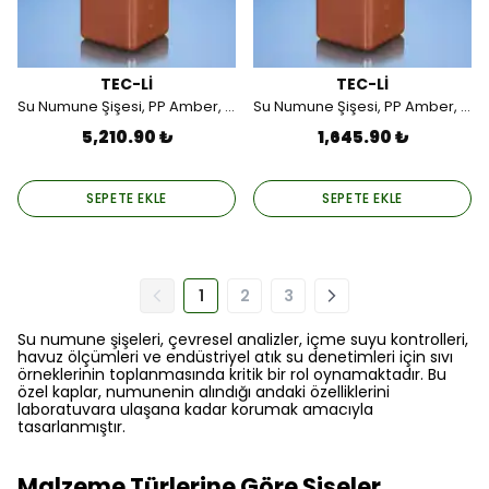
TEC-Lİ
TEC-Lİ
Su Numune Şişesi, PP Amber, Gama Steril, Tek Tek Poşetli, 1000 ML (36 Adet).
Su Numune Şişesi, PP Amber, Sodyum Tiyosülfat'lı, Gama Steril, Tek Tek Poşetli, 1000 ML (12 Adet).
5,210.90 ₺
1,645.90 ₺
SEPETE EKLE
SEPETE EKLE
1
2
3
Su numune şişeleri, çevresel analizler, içme suyu kontrolleri,
havuz ölçümleri ve endüstriyel atık su denetimleri için sıvı
örneklerinin toplanmasında kritik bir rol oynamaktadır. Bu
özel kaplar, numunenin alındığı andaki özelliklerini
laboratuvara ulaşana kadar korumak amacıyla
tasarlanmıştır.
Malzeme Türlerine Göre Şişeler