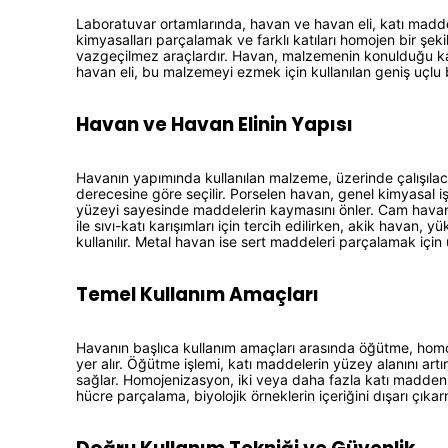
Laboratuvar ortamlarında, havan ve havan eli, katı madde
kimyasalları parçalamak ve farklı katıları homojen bir şekil
vazgeçilmez araçlardır. Havan, malzemenin konulduğu ka
havan eli, bu malzemeyi ezmek için kullanılan geniş uçlu 
Havan ve Havan Elinin Yapısı
Havanın yapımında kullanılan malzeme, üzerinde çalışılaca
derecesine göre seçilir. Porselen havan, genel kimyasal işl
yüzeyi sayesinde maddelerin kaymasını önler. Cam havan
ile sıvı-katı karışımları için tercih edilirken, akik havan, 
kullanılır. Metal havan ise sert maddeleri parçalamak için
Temel Kullanım Amaçları
Havanın başlıca kullanım amaçları arasında öğütme, ho
yer alır. Öğütme işlemi, katı maddelerin yüzey alanını art
sağlar. Homojenizasyon, iki veya daha fazla katı madde
hücre parçalama, biyolojik örneklerin içeriğini dışarı çıkarm