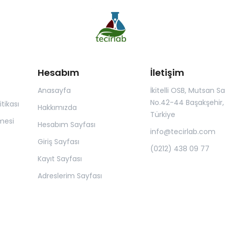
Hesabım
İletişim
Anasayfa
İkitelli OSB, Mutsan San.
No.42-44 Başakşehir, 
itikası
Hakkımızda
Türkiye
mesi
Hesabım Sayfası
info@tecirlab.com
Giriş Sayfası
(0212) 438 09 77
Kayıt Sayfası
Adreslerim Sayfası