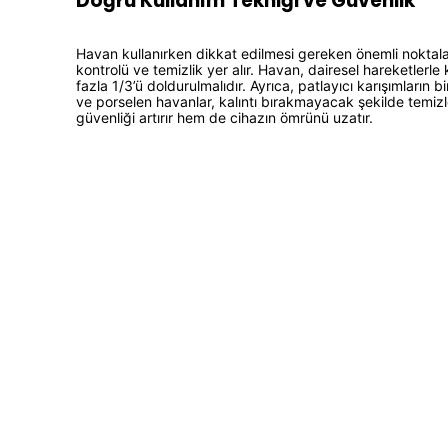
Doğru Kullanım Tekniği ve Güvenlik
Havan kullanırken dikkat edilmesi gereken önemli noktala
kontrolü ve temizlik yer alır. Havan, dairesel hareketlerle 
fazla 1/3’ü doldurulmalıdır. Ayrıca, patlayıcı karışımların 
ve porselen havanlar, kalıntı bırakmayacak şekilde temizl
güvenliği artırır hem de cihazın ömrünü uzatır.