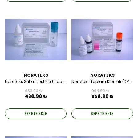
NORATEKS
NORATEKS
Norateks Sülfat Test Kiti ( 1 damla=50ppm (mg/lt)).
Norateks Toplam Klor Kiti (DPD Metod).
663.90 ₺
904.90 ₺
438.90 ₺
658.90 ₺
SEPETE EKLE
SEPETE EKLE