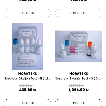
SEPETE EKLE
SEPETE EKLE
NORATEKS
NORATEKS
Norateks Oksijen Test Kiti ( 1damla=0.8ppm (mg/lt)).
Norateks Siyanür Test Kiti ( 0.3 – 0.5 – 1.0 – 2.0 – 5.0).
663.90 ₺
1,387.90 ₺
438.90 ₺
1,096.90 ₺
SEPETE EKLE
SEPETE EKLE