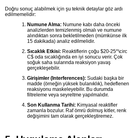
Doğru sonuç alabilmek için şu teknik detaylar göz ardı
edilmemelidir:
Numune Alma:
Numune kabı daha önceki
analizlerden temizlenmiş olmalı ve numune
alındıktan sonra bekletilmeden (mümkünse ilk
15 dakikada) analiz edilmelidir.
Sıcaklık Etkisi:
Reaktiflerin çoğu
$20-25^\circ
C$
oda sıcaklığında en iyi sonucu verir. Çok
soğuk saha sularında reaksiyon yavaş
gerçekleşebilir.
Girişimler (Interferences):
Sudaki başka bir
madde (örneğin yüksek bulanıklık), hedeflenen
reaksiyonu maskeleyebilir. Bu durumda
filtreleme veya seyreltme yapılmalıdır.
Son Kullanma Tarihi:
Kimyasal reaktifler
zamanla bozulur. Raf ömrü dolmuş kitler, renk
değişimini tam olarak gerçekleştiremez.