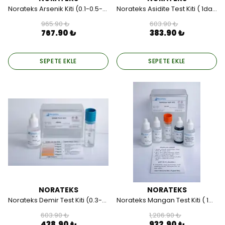
Norateks Arsenik Kiti (0.1-0.5-1.0-2.5-5.0-10.0) ppm.
Norateks Asidite Test Kiti ( 1damla=50ppm (mg/lt)).
965.90 ₺
603.90 ₺
767.90 ₺
383.90 ₺
SEPETE EKLE
SEPETE EKLE
NORATEKS
NORATEKS
Norateks Demir Test Kiti (0.3-0.5-1.0-2.5-5.0)ppm(mg/lt).
Norateks Mangan Test Kiti ( 1ml=5ppm (mg/lt)).
603.90 ₺
1,206.90 ₺
438.90 ₺
932.90 ₺