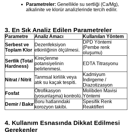
Parametreler:
Genellikle su sertliği (Ca/Mg),
alkalinite ve klorür analizlerinde tercih edilir.
3. En Sık Analiz Edilen Parametreler
Parametre
Analiz Amacı
Kullanılan Yöntem
DPD Yöntemi
Serbest ve
Dezenfeksiyon
(Pembe renk
Toplam Klor
etkinliğinin ölçülmesi.
oluşumu)
Kireçlenme
Sertlik (Total
potansiyelinin
EDTA Titrasyonu
Hardness)
belirlenmesi.
Kadmiyum
Tarımsal kirlilik veya
Nitrat / Nitrit
İndirgeme /
atık su kaçak tespiti.
Diazotizasyon
Ötrofikasyon
Molibden Mavisi
Fosfat
(yosunlaşma) kontrolü.
Yöntemi
Boru hatlarındaki
Spesifik Renk
Demir / Bakır
korozyon takibi.
Reaktifleri
4. Kullanım Esnasında Dikkat Edilmesi
Gerekenler