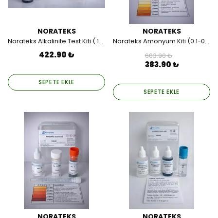
NORATEKS
NORATEKS
Norateks Alkalinite Test Kiti ( 1damla=50ppm ).
Norateks Amonyum Kiti (0.1-0.5-1.0-2.5-5.0-10.0) ppm.
422.90 ₺
603.90 ₺
383.90 ₺
SEPETE EKLE
SEPETE EKLE
NORATEKS
NORATEKS