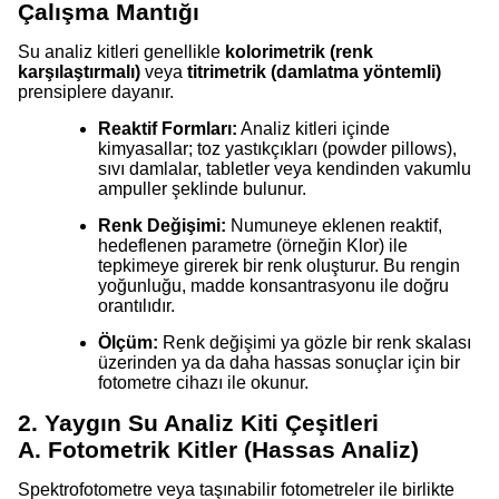
Çalışma Mantığı
Su analiz kitleri genellikle
kolorimetrik (renk
karşılaştırmalı)
veya
titrimetrik (damlatma yöntemli)
prensiplere dayanır.
Reaktif Formları:
Analiz kitleri içinde
kimyasallar; toz yastıkçıkları (powder pillows),
sıvı damlalar, tabletler veya kendinden vakumlu
ampuller şeklinde bulunur.
Renk Değişimi:
Numuneye eklenen reaktif,
hedeflenen parametre (örneğin Klor) ile
tepkimeye girerek bir renk oluşturur. Bu rengin
yoğunluğu, madde konsantrasyonu ile doğru
orantılıdır.
Ölçüm:
Renk değişimi ya gözle bir renk skalası
üzerinden ya da daha hassas sonuçlar için bir
fotometre cihazı ile okunur.
2. Yaygın Su Analiz Kiti Çeşitleri
A. Fotometrik Kitler (Hassas Analiz)
Spektrofotometre veya taşınabilir fotometreler ile birlikte