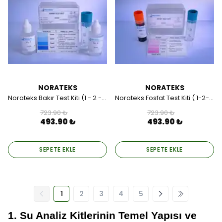
NORATEKS
NORATEKS
Norateks Bakır Test Kiti (1 - 2 - 3 - 5) ppm (mg/lt).
Norateks Fosfat Test Kiti ( 1-2-5-10-25 ) ppm (mg/lt).
723.90 ₺
723.90 ₺
493.90 ₺
493.90 ₺
SEPETE EKLE
SEPETE EKLE
1
2
3
4
5
1. Su Analiz Kitlerinin Temel Yapısı ve