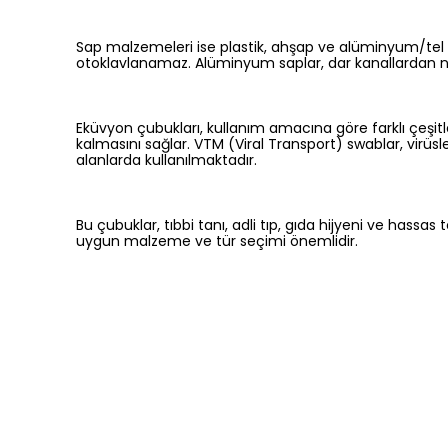
Sap malzemeleri ise plastik, ahşap ve alüminyum/tel g
otoklavlanamaz. Alüminyum saplar, dar kanallardan n
Eküvyon çubukları, kullanım amacına göre farklı çeşitl
kalmasını sağlar. VTM (Viral Transport) swablar, virüsler
alanlarda kullanılmaktadır.
Bu çubuklar, tıbbi tanı, adli tıp, gıda hijyeni ve hass
uygun malzeme ve tür seçimi önemlidir.