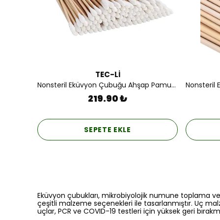
TEC-Lİ
Nonsteril Eküvyon Çubuğu Ahşap Pamuklu 100'lük.
219.90 ₺
SEPETE EKLE
Eküvyon çubukları, mikrobiyolojik numune toplama ve sı
çeşitli malzeme seçenekleri ile tasarlanmıştır. Uç mal
uçlar, PCR ve COVID-19 testleri için yüksek geri bırakm