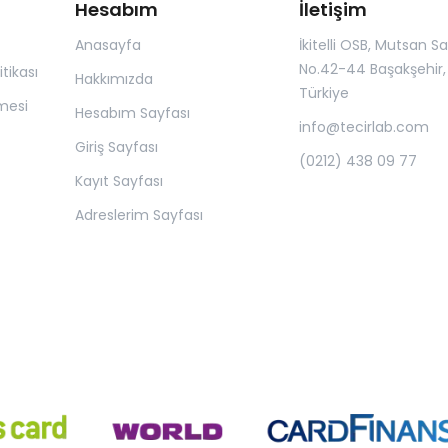
Hesabım
İletişim
Anasayfa
İkitelli OSB, Mutsan San.
No.42-44 Başakşehir, 
itikası
Hakkımızda
Türkiye
mesi
Hesabım Sayfası
info@tecirlab.com
Giriş Sayfası
(0212) 438 09 77
Kayıt Sayfası
Adreslerim Sayfası