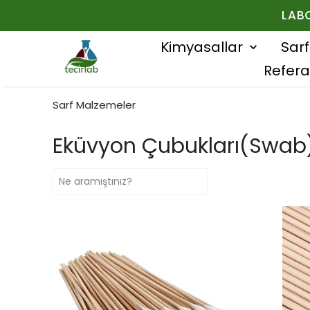
LAB
Kimyasallar
Sar
Refera
Sarf Malzemeler
Eküvyon Çubukları(Swab