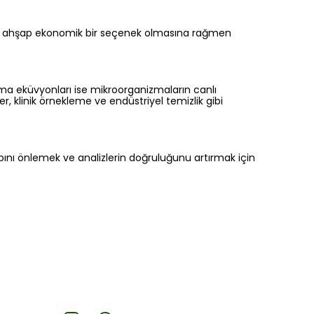
rken, ahşap ekonomik bir seçenek olmasına rağmen
şıma eküvyonları ise mikroorganizmaların canlı
ler, klinik örnekleme ve endüstriyel temizlik gibi
aybını önlemek ve analizlerin doğruluğunu artırmak için