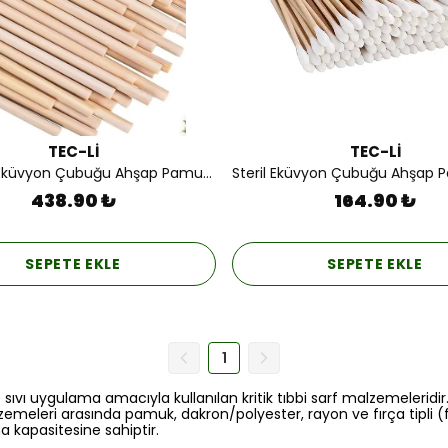
TEC-Lİ
TEC-Lİ
Nonsteril Eküvyon Çubuğu Ahşap Pamuksuz 1000'lik.
438.90 ₺
164.90 ₺
SEPETE EKLE
SEPETE EKLE
1
vı uygulama amacıyla kullanılan kritik tıbbi sarf malzemeleridir.
zemeleri arasında pamuk, dakron/polyester, rayon ve fırça tipli (f
a kapasitesine sahiptir.