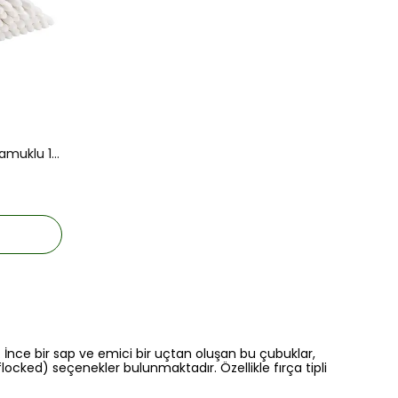
Steril Eküvyon Çubuğu Ahşap Pamuklu 100'lük.
 İnce bir sap ve emici bir uçtan oluşan bu çubuklar,
locked) seçenekler bulunmaktadır. Özellikle fırça tipli