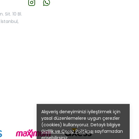
 Sit. 10 Bl.
İstanbul,
Alışveriş deneyiminizi iyileştirmek için
yasal düzenlemelere uygun çerezler
(cookies) kullanıyoruz. Detaylı bilgiye
Gizlilik ve Çerez Politikası
sayfamızdan
erişebilirsiniz.