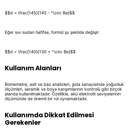
$$d = \frac{145}{145 - ^\circ Be}$$
Eğer sıvı sudan hafifse, formül şu şekilde değişir:
$$d = \frac{140}{130 + ^\circ Be}$$
Kullanım Alanları
Bomemetre, asit ve baz analizleri, gıda sanayisinde yoğunluk
ölçümleri, seramik ve boya karışımlarının kontrolü gibi birçok
alanda kullanılmaktadır. Özellikle, akü elektrolit seviyelerinin
ölçümünde de önemli bir rol oynamaktadır.
Kullanımda Dikkat Edilmesi
Gerekenler