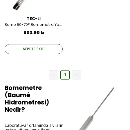
TEC-Lİ
Bome 50-70° Bomometre Yoğunluk Ölçer
603.90 ₺
SEPETE EKLE
1
Bomemetre
(Baumé
Hidrometresi)
Nedir?
Laboratuvar ortamında sıvıların
yoğunluğunu veya özgül