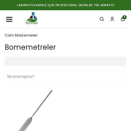
EK ADRESTE
1500 TL ÜZERİ SİPARİŞLERDE ÜCRETSİZ KA
0
Cam Malzemeler
Bomemetreler