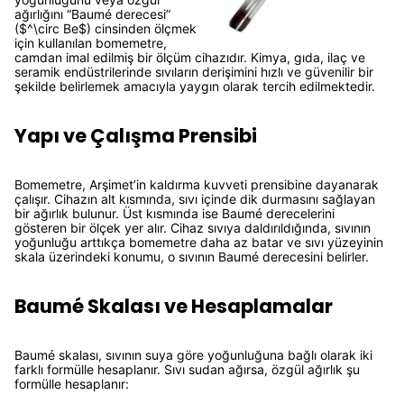
ağırlığını “Baumé derecesi”
($^\circ Be$) cinsinden ölçmek
için kullanılan bomemetre,
camdan imal edilmiş bir ölçüm cihazıdır. Kimya, gıda, ilaç ve
seramik endüstrilerinde sıvıların derişimini hızlı ve güvenilir bir
şekilde belirlemek amacıyla yaygın olarak tercih edilmektedir.
Yapı ve Çalışma Prensibi
Bomemetre, Arşimet’in kaldırma kuvveti prensibine dayanarak
çalışır. Cihazın alt kısmında, sıvı içinde dik durmasını sağlayan
bir ağırlık bulunur. Üst kısmında ise Baumé derecelerini
gösteren bir ölçek yer alır. Cihaz sıvıya daldırıldığında, sıvının
yoğunluğu arttıkça bomemetre daha az batar ve sıvı yüzeyinin
skala üzerindeki konumu, o sıvının Baumé derecesini belirler.
Baumé Skalası ve Hesaplamalar
Baumé skalası, sıvının suya göre yoğunluğuna bağlı olarak iki
farklı formülle hesaplanır. Sıvı sudan ağırsa, özgül ağırlık şu
formülle hesaplanır: