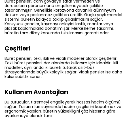
Büret pensleri, cam gövdeye zarar vermeden ve
derecelerin görünümünü engellemeyecek şekilde
tasarlanmıştır. Genellikle korozyona dayanıklı alüminyum
döküm veya paslanmaz çelikten üretilir. Güçlü yaylı mandal
sistemi, büretin kolayca takılıp çıkarılmasını sağlar.
Koruyucu çeneler, kaymayı önleyici lastik, mantar veya
plastik kaplamalarla donatılmıştır. Merkezleme tasarımı,
büretin tam dikey konumda tutulmasını garanti eder.
Çeşitleri
Büret pensleri, tekli, ikili ve vidalı modeller olarak çeşitlenir.
Tekli büret pensleri, dar alanlarda kullanım için idealdir. İkili
modeller, aynı anda iki büreti tutarak asit-baz
titrasyonlarında büyük kolaylık sağlar. Vidalı pensler ise daha
kalıcı sabitlik sunar.
Kullanım Avantajları
Bu tutucular, titremeyi engelleyerek hassas hacim ölçümü
sağlar. Tasarımları sayesinde hacim çizgilerini kapatmaz ve
ergonomik yapıları, büretin yüksekliğini göz hizasına göre
ayarlamaya olanak tanır.