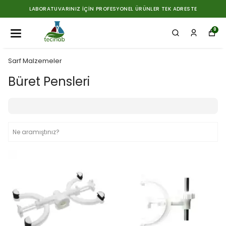
LABORATUVARINIZ İÇIN PROFESYONEL ÜRÜNLER TEK ADRESTE
0
Sarf Malzemeler
Büret Pensleri