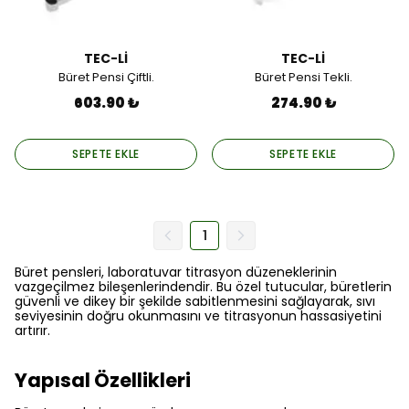
TEC-Lİ
TEC-Lİ
Büret Pensi Çiftli.
Büret Pensi Tekli.
603.90 ₺
274.90 ₺
SEPETE EKLE
SEPETE EKLE
1
Büret pensleri, laboratuvar titrasyon düzeneklerinin
vazgeçilmez bileşenlerindendir. Bu özel tutucular, büretlerin
güvenli ve dikey bir şekilde sabitlenmesini sağlayarak, sıvı
seviyesinin doğru okunmasını ve titrasyonun hassasiyetini
artırır.
Yapısal Özellikleri