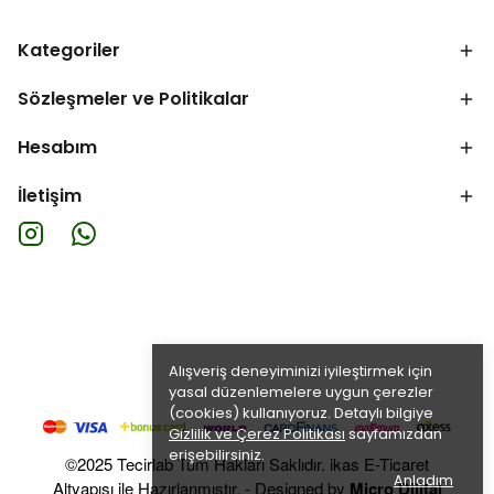
Kategoriler
Sözleşmeler ve Politikalar
Hesabım
İletişim
Alışveriş deneyiminizi iyileştirmek için
yasal düzenlemelere uygun çerezler
(cookies) kullanıyoruz. Detaylı bilgiye
Gizlilik ve Çerez Politikası
sayfamızdan
erişebilirsiniz.
©2025 Tecirlab Tüm Hakları Saklıdır. ikas E-Ticaret
Anladım
Altyapısı ile Hazırlanmıştır. - Designed by
Micro Dijital