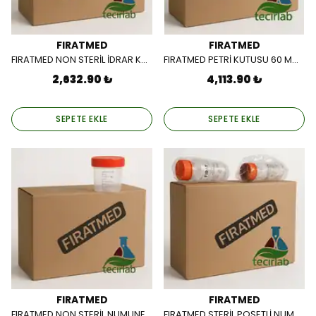
FIRATMED
FIRATMED
FIRATMED NON STERİL İDRAR KABI 100 CC / 700 AD/PK)
FIRATMED PETRİ KUTUSU 60 MM STERİL, 900 Ad/Pkt
2,632.90 ₺
4,113.90 ₺
SEPETE EKLE
SEPETE EKLE
FIRATMED
FIRATMED
FIRATMED NON STERİL NUMUNE KABI 250 CC / 150 AD/PK)
FIRATMED STERİL POŞETLİ NUMUNE KABI 250 CC / 200 AD/PK)