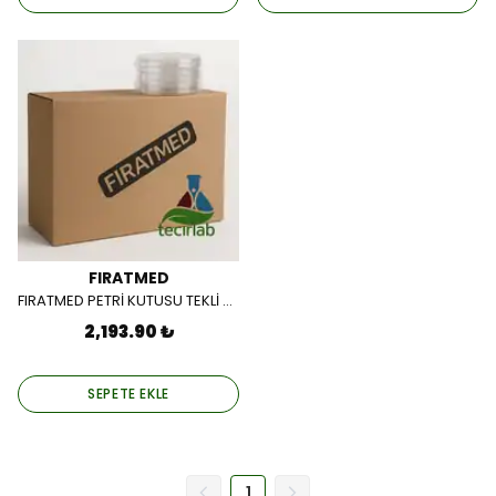
FIRATMED
FIRATMED PETRİ KUTUSU TEKLİ 90 MM (GAMMA STERİL 450 AD/PK)
2,193.90 ₺
SEPETE EKLE
1