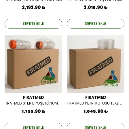
2,193.90 ₺
3,016.90 ₺
SEPETE EKLE
SEPETE EKLE
FIRATMED
FIRATMED
FIRATMED STERİL POŞETLİ NUMUNE KABI ASEPTİK - 100 CC / 350 AD/PK)
FIRATMED PETRİ KUTUSU TEKLİ 90MM ( ASEPTİK 450 AD/PK)
1,755.90 ₺
1,645.90 ₺
SEPETE EKLE
SEPETE EKLE