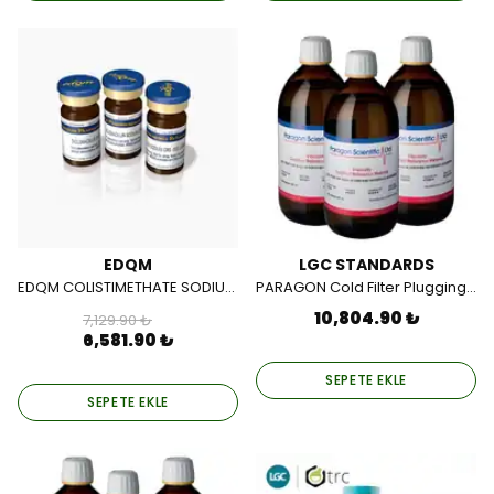
EDQM
LGC STANDARDS
EDQM COLISTIMETHATE SODIUM CRS 26.212 MG
PARAGON Cold Filter Plugging Point, Diesel (Nominal: -10.8°C)
10,804.90 ₺
7,129.90 ₺
6,581.90 ₺
SEPETE EKLE
SEPETE EKLE