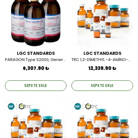
LGC STANDARDS
LGC STANDARDS
PARAGON Type S2000, General Purpose Viscosity 500ML.
TRC 1,3-DİMETHYL -4-AMİNO-5-(FORMYLAMİNO)URACİL 25MG
6,307.90 ₺
12,339.90 ₺
SEPETE EKLE
SEPETE EKLE