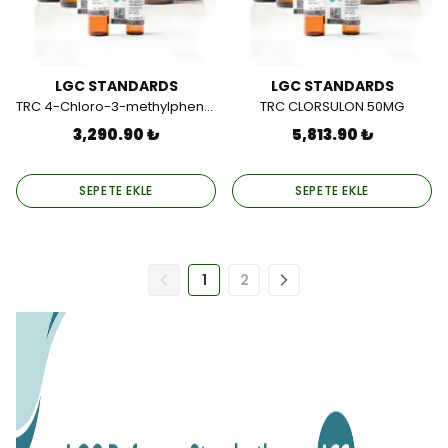
LGC STANDARDS
LGC STANDARDS
TRC 4-Chloro-3-methylphenol 25MG
TRC CLORSULON 50MG
3,290.90 ₺
5,813.90 ₺
SEPETE EKLE
SEPETE EKLE
1
2