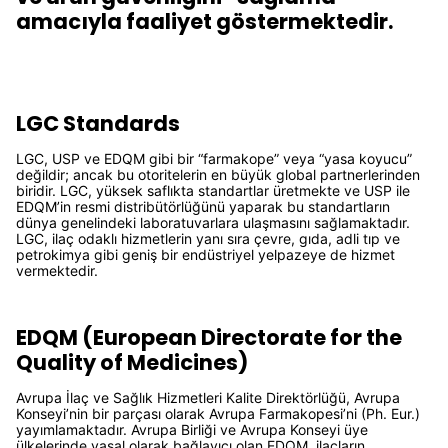
amacıyla faaliyet göstermektedir.
LGC Standards
LGC, USP ve EDQM gibi bir “farmakope” veya “yasa koyucu”
değildir; ancak bu otoritelerin en büyük global partnerlerinden
biridir. LGC, yüksek saflıkta standartlar üretmekte ve USP ile
EDQM’in resmi distribütörlüğünü yaparak bu standartların
dünya genelindeki laboratuvarlara ulaşmasını sağlamaktadır.
LGC, ilaç odaklı hizmetlerin yanı sıra çevre, gıda, adli tıp ve
petrokimya gibi geniş bir endüstriyel yelpazeye de hizmet
vermektedir.
EDQM (European Directorate for the
Quality of Medicines)
Avrupa İlaç ve Sağlık Hizmetleri Kalite Direktörlüğü, Avrupa
Konseyi’nin bir parçası olarak Avrupa Farmakopesi’ni (Ph. Eur.)
yayımlamaktadır. Avrupa Birliği ve Avrupa Konseyi üye
ülkelerinde yasal olarak bağlayıcı olan EDQM, ilaçların