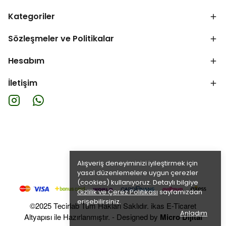
Kategoriler
Sözleşmeler ve Politikalar
Hesabım
İletişim
Alışveriş deneyiminizi iyileştirmek için
yasal düzenlemelere uygun çerezler
(cookies) kullanıyoruz. Detaylı bilgiye
Gizlilik ve Çerez Politikası
sayfamızdan
erişebilirsiniz.
©2025 Tecirlab Tüm Hakları Saklıdır. ikas E-Ticaret
Anladım
Altyapısı ile Hazırlanmıştır. - Designed by
Micro Dijital