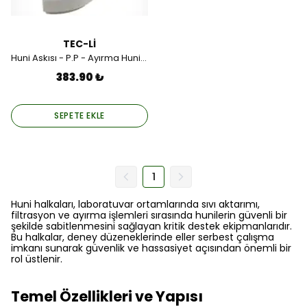
TEC-Lİ
Huni Askısı - P.P - Ayırma Hunileri İçin (60mm ile 150mm Uyumlu)
383.90 ₺
SEPETE EKLE
1
Huni halkaları, laboratuvar ortamlarında sıvı aktarımı,
filtrasyon ve ayırma işlemleri sırasında hunilerin güvenli bir
şekilde sabitlenmesini sağlayan kritik destek ekipmanlarıdır.
Bu halkalar, deney düzeneklerinde eller serbest çalışma
imkanı sunarak güvenlik ve hassasiyet açısından önemli bir
rol üstlenir.
Temel Özellikleri ve Yapısı