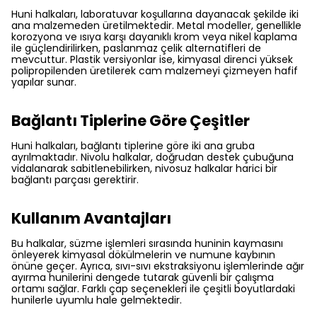
Huni halkaları, laboratuvar koşullarına dayanacak şekilde iki
ana malzemeden üretilmektedir. Metal modeller, genellikle
korozyona ve ısıya karşı dayanıklı krom veya nikel kaplama
ile güçlendirilirken, paslanmaz çelik alternatifleri de
mevcuttur. Plastik versiyonlar ise, kimyasal direnci yüksek
polipropilenden üretilerek cam malzemeyi çizmeyen hafif
yapılar sunar.
Bağlantı Tiplerine Göre Çeşitler
Huni halkaları, bağlantı tiplerine göre iki ana gruba
ayrılmaktadır. Nivolu halkalar, doğrudan destek çubuğuna
vidalanarak sabitlenebilirken, nivosuz halkalar harici bir
bağlantı parçası gerektirir.
Kullanım Avantajları
Bu halkalar, süzme işlemleri sırasında huninin kaymasını
önleyerek kimyasal dökülmelerin ve numune kaybının
önüne geçer. Ayrıca, sıvı-sıvı ekstraksiyonu işlemlerinde ağır
ayırma hunilerini dengede tutarak güvenli bir çalışma
ortamı sağlar. Farklı çap seçenekleri ile çeşitli boyutlardaki
hunilerle uyumlu hale gelmektedir.