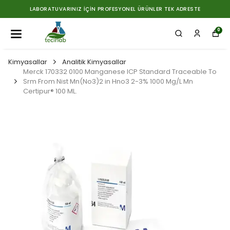
LABORATUVARINIZ İÇIN PROFESYONEL ÜRÜNLER TEK ADRESTE
0
Kimyasallar
Analitik Kimyasallar
Merck 170332 0100 Manganese ICP Standard Traceable To
Srm From Nist Mn(No3)2 in Hno3 2-3% 1000 Mg/L Mn
Certipur® 100 ML.