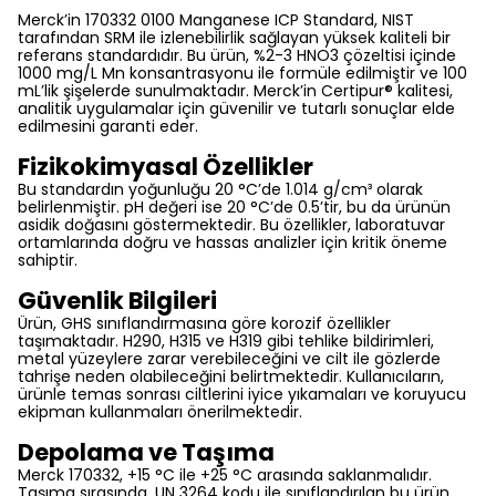
Merck’in 170332 0100 Manganese ICP Standard, NIST
tarafından SRM ile izlenebilirlik sağlayan yüksek kaliteli bir
referans standardıdır. Bu ürün, %2-3 HNO3 çözeltisi içinde
1000 mg/L Mn konsantrasyonu ile formüle edilmiştir ve 100
mL’lik şişelerde sunulmaktadır. Merck’in Certipur® kalitesi,
analitik uygulamalar için güvenilir ve tutarlı sonuçlar elde
edilmesini garanti eder.
Fizikokimyasal Özellikler
Bu standardın yoğunluğu 20 °C’de 1.014 g/cm³ olarak
belirlenmiştir. pH değeri ise 20 °C’de 0.5’tir, bu da ürünün
asidik doğasını göstermektedir. Bu özellikler, laboratuvar
ortamlarında doğru ve hassas analizler için kritik öneme
sahiptir.
Güvenlik Bilgileri
Ürün, GHS sınıflandırmasına göre korozif özellikler
taşımaktadır. H290, H315 ve H319 gibi tehlike bildirimleri,
metal yüzeylere zarar verebileceğini ve cilt ile gözlerde
tahrişe neden olabileceğini belirtmektedir. Kullanıcıların,
ürünle temas sonrası ciltlerini iyice yıkamaları ve koruyucu
ekipman kullanmaları önerilmektedir.
Depolama ve Taşıma
Merck 170332, +15 °C ile +25 °C arasında saklanmalıdır.
Taşıma sırasında, UN 3264 kodu ile sınıflandırılan bu ürün,