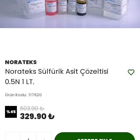
NORATEKS
Norateks Sülfürik Asit Çözeltisi
0.5N 1 LT.
Ürün Kodu
:
117620
603.90 ₺
%
45
329.90 ₺