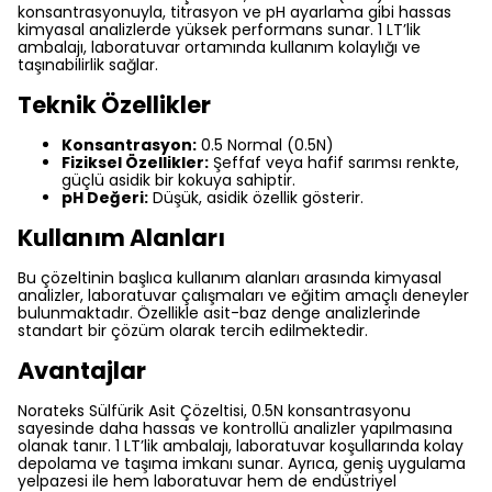
konsantrasyonuyla, titrasyon ve pH ayarlama gibi hassas
kimyasal analizlerde yüksek performans sunar. 1 LT’lik
ambalajı, laboratuvar ortamında kullanım kolaylığı ve
taşınabilirlik sağlar.
Teknik Özellikler
Konsantrasyon:
0.5 Normal (0.5N)
Fiziksel Özellikler:
Şeffaf veya hafif sarımsı renkte,
güçlü asidik bir kokuya sahiptir.
pH Değeri:
Düşük, asidik özellik gösterir.
Kullanım Alanları
Bu çözeltinin başlıca kullanım alanları arasında kimyasal
analizler, laboratuvar çalışmaları ve eğitim amaçlı deneyler
bulunmaktadır. Özellikle asit-baz denge analizlerinde
standart bir çözüm olarak tercih edilmektedir.
Avantajlar
Norateks Sülfürik Asit Çözeltisi, 0.5N konsantrasyonu
sayesinde daha hassas ve kontrollü analizler yapılmasına
olanak tanır. 1 LT’lik ambalajı, laboratuvar koşullarında kolay
depolama ve taşıma imkanı sunar. Ayrıca, geniş uygulama
yelpazesi ile hem laboratuvar hem de endüstriyel