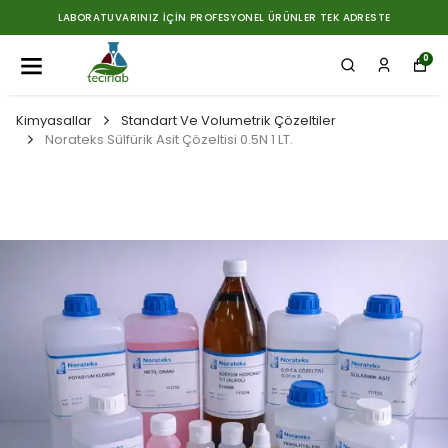
LABORATUVARINIZ İÇIN PROFESYONEL ÜRÜNLER TEK ADRESTE
0
Kimyasallar
Standart Ve Volumetrik Çözeltiler
Norateks Sülfürik Asit Çözeltisi 0.5N 1 LT.