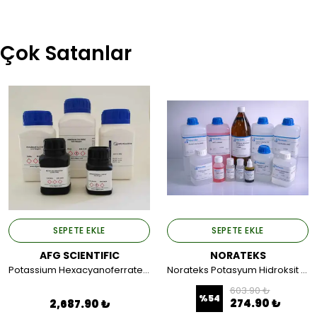
Çok Satanlar
SEPETE EKLE
SEPETE EKLE
AFG SCIENTIFIC
NORATEKS
Potassium Hexacyanoferrate (III) ; ACS Reagent 1 KG.
Norateks Potasyum Hidroksit Çözeltisi 0.1N 1 LT.
603.90 ₺
%
54
274.90 ₺
2,687.90 ₺