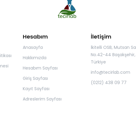
Hesabım
İletişim
Anasayfa
İkitelli OSB, Mutsan San.
No.42-44 Başakşehir, 
itikası
Hakkımızda
Türkiye
mesi
Hesabım Sayfası
info@tecirlab.com
Giriş Sayfası
(0212) 438 09 77
Kayıt Sayfası
Adreslerim Sayfası