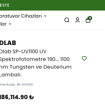
ESTE
oratuvar Cihazları
0
lar
DLAB
Dlab SP-UV1100 UV
Spektrofotometre 190... 1100
nm Tungsten ve Deuterium
Lambalı.
Ürün Kodu
:
SP-UV1100
186,114.90 ₺