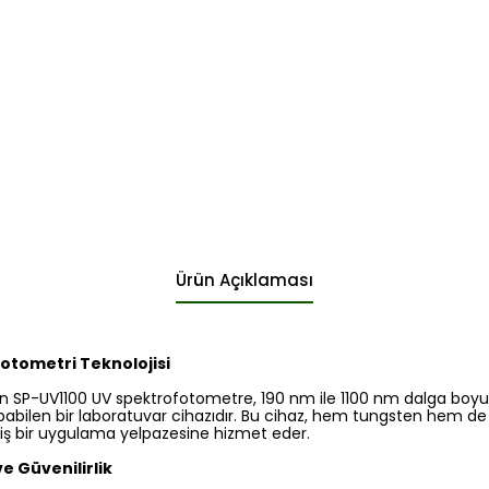
Ürün Açıklaması
otometri Teknolojisi
en SP-UV1100 UV spektrofotometre, 190 nm ile 1100 nm dalga boyu
abilen bir laboratuvar cihazıdır. Bu cihaz, hem tungsten hem d
niş bir uygulama yelpazesine hizmet eder.
 Güvenilirlik