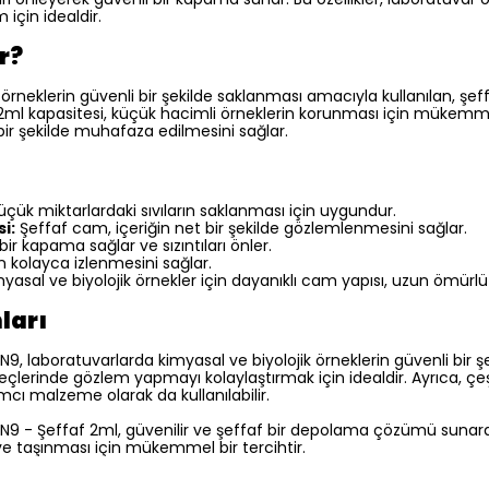
için idealdir.
r?
a örneklerin güvenli bir şekilde saklanması amacıyla kullanılan, ş
 2ml kapasitesi, küçük hacimli örneklerin korunması için mükemme
 bir şekilde muhafaza edilmesini sağlar.
üçük miktarlardaki sıvıların saklanması için uygundur.
i:
Şeffaf cam, içeriğin net bir şekilde gözlemlenmesini sağlar.
 bir kapama sağlar ve sızıntıları önler.
n kolayca izlenmesini sağlar.
yasal ve biyolojik örnekler için dayanıklı cam yapısı, uzun ömürlü
ları
9, laboratuvarlarda kimyasal ve biyolojik örneklerin güvenli bir ş
eçlerinde gözlem yapmayı kolaylaştırmak için idealdir. Ayrıca, çeş
cı malzeme olarak da kullanılabilir.
N9 - Şeffaf 2ml, güvenilir ve şeffaf bir depolama çözümü sunarak
ve taşınması için mükemmel bir tercihtir.