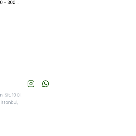
CHEMBIO Chlorine Test Strips (0 - 300 ppm)
 Sit. 10 Bl.
İstanbul,