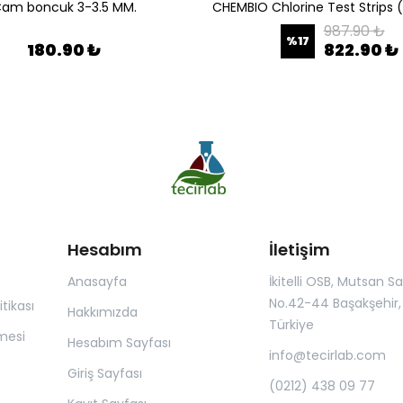
am boncuk 3-3.5 MM.
987.90 ₺
%
17
180.90 ₺
822.90 ₺
Hesabım
İletişim
Anasayfa
İkitelli OSB, Mutsan San.
No.42-44 Başakşehir, 
itikası
Hakkımızda
Türkiye
mesi
Hesabım Sayfası
info@tecirlab.com
Giriş Sayfası
(0212) 438 09 77