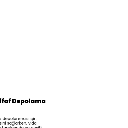
effaf Depolama
de depolanması için
ini sağlarken, vida
ortamlarında ve çeşitli