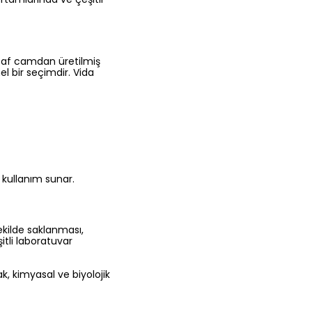
effaf camdan üretilmiş
l bir seçimdir. Vida
 kullanım sunar.
ekilde saklanması,
itli laboratuvar
, kimyasal ve biyolojik