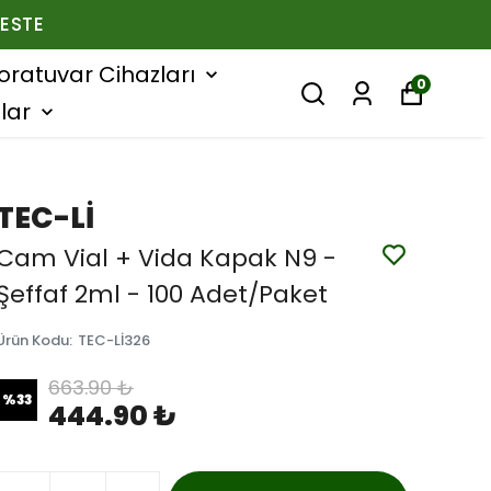
ESTE
oratuvar Cihazları
0
lar
TEC-Lİ
Cam Vial + Vida Kapak N9 -
Şeffaf 2ml - 100 Adet/Paket
Ürün Kodu
:
TEC-Lİ326
663.90 ₺
%
33
444.90 ₺