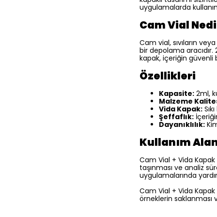
uygulamalarda kullanım 
Cam Vial Nedi
Cam vial, sıvıların vey
bir depolama aracıdır.
kapak, içeriğin güvenli
Özellikleri
Kapasite:
2ml, k
Malzeme Kalites
Vida Kapak:
Sıkı
Şeffaflık:
İçeriği
Dayanıklılık:
Kim
Kullanım Alan
Cam Vial + Vida Kapak N
taşınması ve analiz sür
uygulamalarında yardım
Cam Vial + Vida Kapak 
örneklerin saklanması 