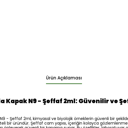
Ürün Açıklaması
da Kapak N9 - Şeffaf 2ml: Güvenilir ve Ş
9 - Şeffaf 2ml, kimyasal ve biyolojik örneklerin güvenli bir şekil
teli bir üründür. Şeffaf cam yapısı, içeriğin kolayca gözlemlenmes
ları önleyerek güvenli bir kapama sunar. Bu özellikler, laboratuvar 