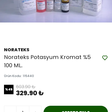
NORATEKS
Norateks Potasyum Kromat %5
100 ML.
Ürün Kodu
:
115440
603.90 ₺
%
45
329.90 ₺