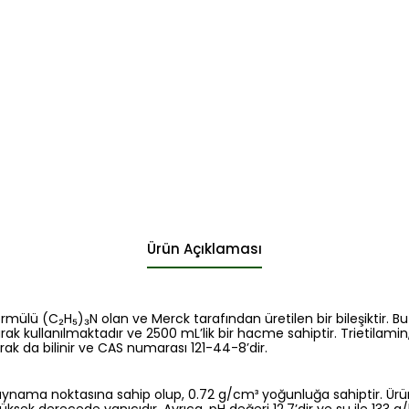
Ürün Açıklaması
rmülü (C₂H₅)₃N olan ve Merck tarafından üretilen bir bileşiktir. Bu
rak kullanılmaktadır ve 2500 mL’lik bir hacme sahiptir. Trietilamin
ak da bilinir ve CAS numarası 121-44-8’dir.
aynama noktasına sahip olup, 0.72 g/cm³ yoğunluğa sahiptir. Ürün, 