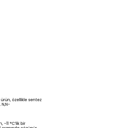
 ürün, özellikle sentez
, N,N-
-11 °C’lik bir