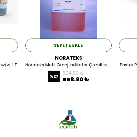
SEPETE EKLE
NORATEKS
w/w 1LT.
Norateks Metil Oranj İndikatör Çözeltisi 1 LT.
Pastör P
904.90 ₺
%
27
658.90 ₺