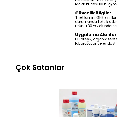
alevlenme noktası ile yü
Molar kütlesi 101.19 g/m
Güvenlik Bilgileri
Trietilamin, GHS sınıfl
durumunda toksik etkile
Ürün, +30 °C altında sa
Uygulama Alanlar
Bu bileşik, organik sen
laboratuvar ve endüstr
Çok Satanlar