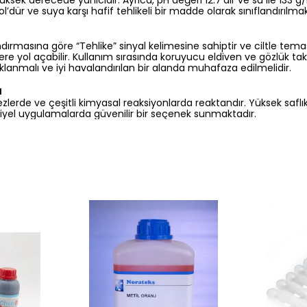
ksek derecede yanıcıdır. Ayrıca, pH değeri 12.7’dir ve su ile 133 g
ol’dür ve suya karşı hafif tehlikeli bir madde olarak sınıflandırılmak
andırmasına göre “Tehlike” sinyal kelimesine sahiptir ve ciltle te
re yol açabilir. Kullanım sırasında koruyucu eldiven ve gözlük tak
klanmalı ve iyi havalandırılan bir alanda muhafaza edilmelidir.
ı
tezlerde ve çeşitli kimyasal reaksiyonlarda reaktandır. Yüksek safl
iyel uygulamalarda güvenilir bir seçenek sunmaktadır.