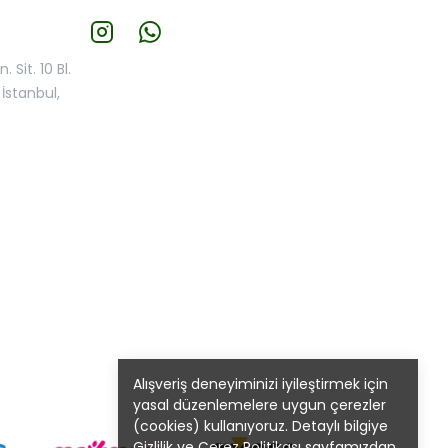
 Sit. 10 Bl.
İstanbul,
Alışveriş deneyiminizi iyileştirmek için
yasal düzenlemelere uygun çerezler
(cookies) kullanıyoruz. Detaylı bilgiye
Gizlilik ve Çerez Politikası
sayfamızdan