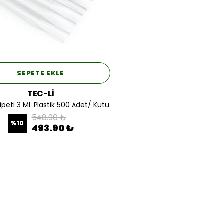
SEPETE EKLE
TEC-Lİ
ipeti 3 ML Plastik 500 Adet/ Kutu
548.90 ₺
%
10
493.90 ₺