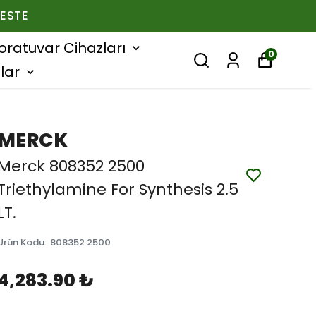
ESTE
oratuvar Cihazları
0
lar
MERCK
Merck 808352 2500
Triethylamine For Synthesis 2.5
LT.
Ürün Kodu
:
808352 2500
4,283.90 ₺