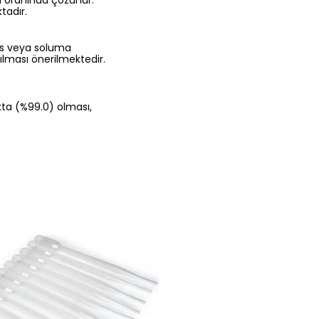
/l oranında çözünür.
tadır.
mas veya soluma
ılması önerilmektedir.
ıkta (%99.0) olması,