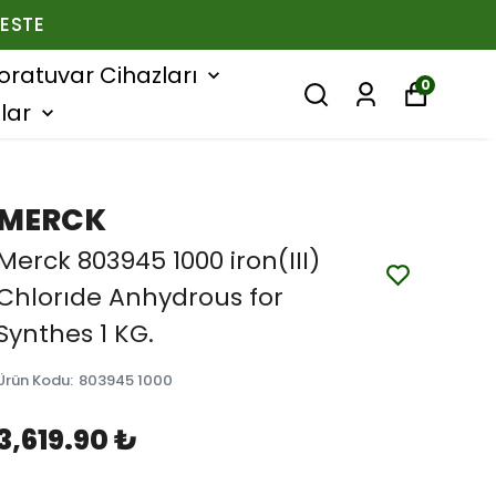
ESTE
oratuvar Cihazları
0
lar
MERCK
Merck 803945 1000 iron(III)
Chlorıde Anhydrous for
Synthes 1 KG.
Ürün Kodu
:
803945 1000
3,619.90 ₺