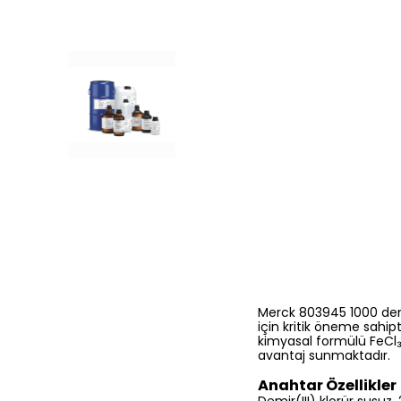
Merck 803945 1000 demir(
için kritik öneme sahi
kimyasal formülü FeCl₃ 
avantaj sunmaktadır.
Anahtar Özellikler