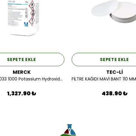
SEPETE EKLE
SEPETE EKLE
MERCK
TEC-Lİ
Merck 105033 1000 Potassium Hydroxide Pellets Gr For Analysis 1 KG.
1,327.90 ₺
438.90 ₺