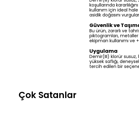
Demir(III) klorür susuz
koşullarında kararlılığı
kullanım için ideal hal
asidik doğasını vurgula
Güvenlik ve Taşım
Bu ürün, zararlı ve tahr
piktogramları, metaller 
ekipman kullanımı ve +
Uygulama
Demir(III) klorür susuz,
yüksek saflığı, deneyse
tercih edilen bir seçene
Çok Satanlar