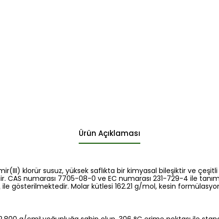
Ürün Açıklaması
III) klorür susuz, yüksek saflıkta bir kimyasal bileşiktir ve çeşit
ptir. CAS numarası 7705-08-0 ve EC numarası 231-729-4 ile tanıml
ile gösterilmektedir. Molar kütlesi 162.21 g/mol, kesin formülasyon