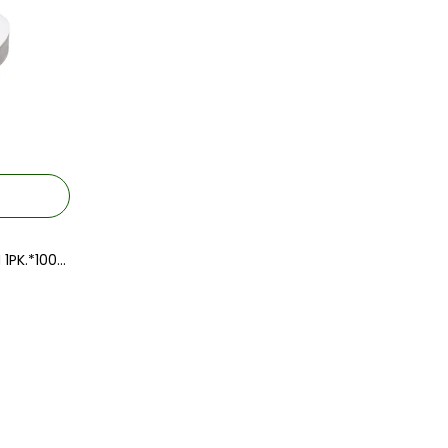
FİLTRE KAĞIDI MAVİ BANT 110 MM 1PK.*100AD.