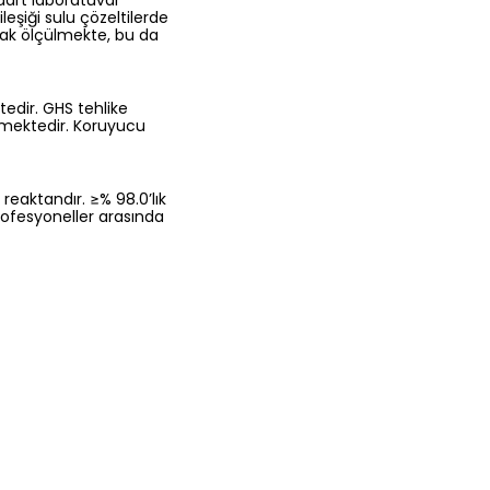
dart laboratuvar
leşiği sulu çözeltilerde
arak ölçülmekte, bu da
ktedir. GHS tehlike
irtmektedir. Koruyucu
reaktandır. ≥% 98.0’lık
rofesyoneller arasında