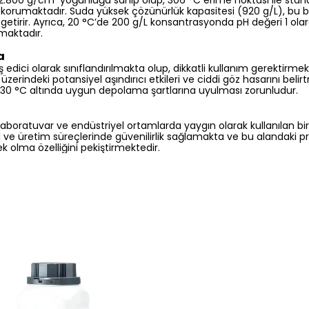
, 2.800 g/cm³ yoğunluğa sahip olup, 306 °C erime noktası ile stan
nı korumaktadır. Suda yüksek çözünürlük kapasitesi (920 g/L), bu bi
e getirir. Ayrıca, 20 °C’de 200 g/L konsantrasyonda pH değeri 1 ol
maktadır.
a
iş edici olarak sınıflandırılmakta olup, dikkatli kullanım gerektirme
üzerindeki potansiyel aşındırıcı etkileri ve ciddi göz hasarını bel
30 °C altında uygun depolama şartlarına uyulması zorunludur.
 laboratuvar ve endüstriyel ortamlarda yaygın olarak kullanılan bir 
l ve üretim süreçlerinde güvenilirlik sağlamakta ve bu alandaki p
k olma özelliğini pekiştirmektedir.