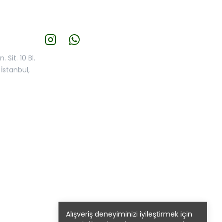
 Sit. 10 Bl.
İstanbul,
Alışveriş deneyiminizi iyileştirmek için