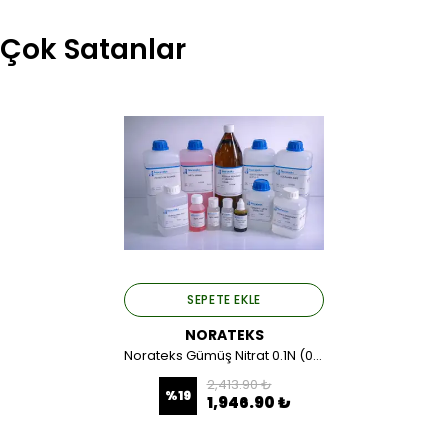
Çok Satanlar
SEPETE EKLE
NORATEKS
Norateks Gümüş Nitrat 0.1N (0.1M) 1 LT.
2,413.90 ₺
%
19
1,946.90 ₺