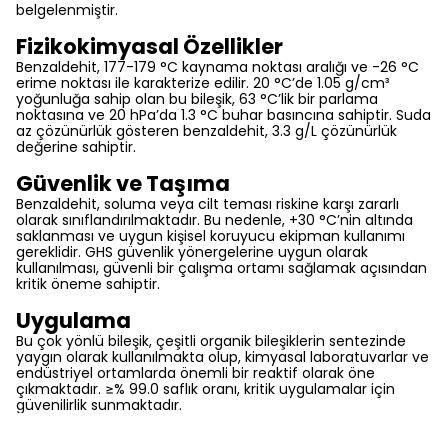
belgelenmiştir.
Fizikokimyasal Özellikler
Benzaldehit, 177-179 °C kaynama noktası aralığı ve -26 °C
erime noktası ile karakterize edilir. 20 °C’de 1.05 g/cm³
yoğunluğa sahip olan bu bileşik, 63 °C’lik bir parlama
noktasına ve 20 hPa’da 1.3 °C buhar basıncına sahiptir. Suda
az çözünürlük gösteren benzaldehit, 3.3 g/L çözünürlük
değerine sahiptir.
Güvenlik ve Taşıma
Benzaldehit, soluma veya cilt teması riskine karşı zararlı
olarak sınıflandırılmaktadır. Bu nedenle, +30 °C’nin altında
saklanması ve uygun kişisel koruyucu ekipman kullanımı
gereklidir. GHS güvenlik yönergelerine uygun olarak
kullanılması, güvenli bir çalışma ortamı sağlamak açısından
kritik öneme sahiptir.
Uygulama
Bu çok yönlü bileşik, çeşitli organik bileşiklerin sentezinde
yaygın olarak kullanılmakta olup, kimyasal laboratuvarlar ve
endüstriyel ortamlarda önemli bir reaktif olarak öne
çıkmaktadır. ≥% 99.0 saflık oranı, kritik uygulamalar için
güvenilirlik sunmaktadır.