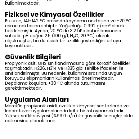
kullanılmaktadır.
Fiziksel ve Kimyasal Özellikler
Bu ürün, 141-142 °C arasında kaynama noktasına ve -20 °C
erime noktasına sahiptir. Yoğunluğu 0.992 g/cm³ olarak
belirlenmiştir. Ayrıca, 20 °C’de 3.2 hPa buhar basıncına
sahiptir. pH değeri 2.5 (100 g/l, H₂O, 20 °C) olarak
ölçülmüştür, bu da asidik bir özellik gösterdiğini ortaya
koymaktadır.
Güvenlik Bilgileri
Propiyonik asit, GHS sınıflandırmasına göre korozif özellikler
taşımaktadır. H226, H314 ve H335 gibi tehlike ifadeleri ile
sınıflandırılmıştır. Bu nedenle, kullanımı sırasında uygun
koruyucu ekipmanların kullanılması önerilmektedir.
Depolama koşulları, +30 °C altında tutulmasını
gerektirmektedir.
Uygulama Alanları
Merck’in propiyonik asidi, özellikle kimyasal sentezlerde ve
laboratuvar uygulamalarında kritik bir rol oynamaktadır.
Yüksek saflık seviyesi (%99.0 a/a) ile güvenilir sonuçlar elde
edilmesine olanak tanır.