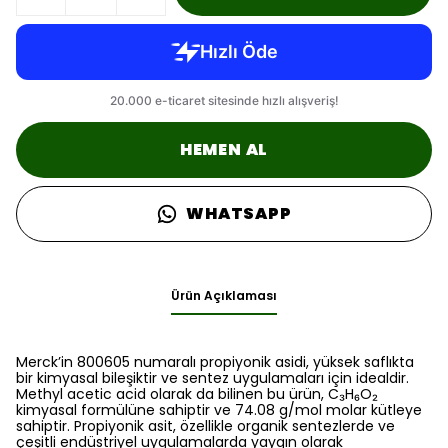
HEMEN AL
WHATSAPP
Ürün Açıklaması
Merck’in 800605 numaralı propiyonik asidi, yüksek saflıkta
bir kimyasal bileşiktir ve sentez uygulamaları için idealdir.
Methyl acetic acid olarak da bilinen bu ürün, C₃H₆O₂
kimyasal formülüne sahiptir ve 74.08 g/mol molar kütleye
sahiptir. Propiyonik asit, özellikle organik sentezlerde ve
çeşitli endüstriyel uygulamalarda yaygın olarak