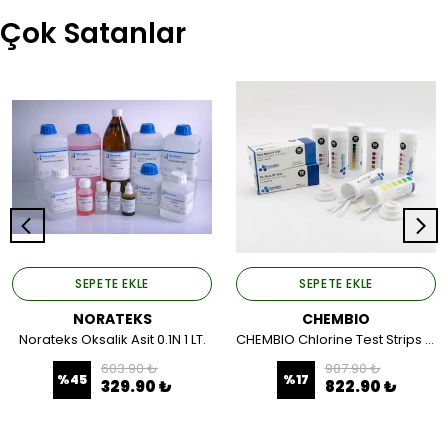
Çok Satanlar
SEPETE EKLE
SEPETE EKLE
NORATEKS
CHEMBIO
Norateks Oksalik Asit 0.1N 1 LT.
CHEMBIO Chlorine Test Strips (0 - 300 ppm)
603.90 ₺
987.90 ₺
%
45
%
17
329.90 ₺
822.90 ₺