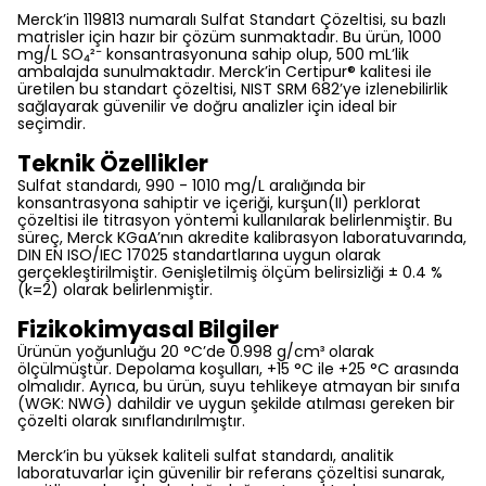
Merck’in 119813 numaralı Sulfat Standart Çözeltisi, su bazlı
matrisler için hazır bir çözüm sunmaktadır. Bu ürün, 1000
mg/L SO₄²⁻ konsantrasyonuna sahip olup, 500 mL’lik
ambalajda sunulmaktadır. Merck’in Certipur® kalitesi ile
üretilen bu standart çözeltisi, NIST SRM 682’ye izlenebilirlik
sağlayarak güvenilir ve doğru analizler için ideal bir
seçimdir.
Teknik Özellikler
Sulfat standardı, 990 - 1010 mg/L aralığında bir
konsantrasyona sahiptir ve içeriği, kurşun(II) perklorat
çözeltisi ile titrasyon yöntemi kullanılarak belirlenmiştir. Bu
süreç, Merck KGaA’nın akredite kalibrasyon laboratuvarında,
DIN EN ISO/IEC 17025 standartlarına uygun olarak
gerçekleştirilmiştir. Genişletilmiş ölçüm belirsizliği ± 0.4 %
(k=2) olarak belirlenmiştir.
Fizikokimyasal Bilgiler
Ürünün yoğunluğu 20 °C’de 0.998 g/cm³ olarak
ölçülmüştür. Depolama koşulları, +15 °C ile +25 °C arasında
olmalıdır. Ayrıca, bu ürün, suyu tehlikeye atmayan bir sınıfa
(WGK: NWG) dahildir ve uygun şekilde atılması gereken bir
çözelti olarak sınıflandırılmıştır.
Merck’in bu yüksek kaliteli sulfat standardı, analitik
laboratuvarlar için güvenilir bir referans çözeltisi sunarak,