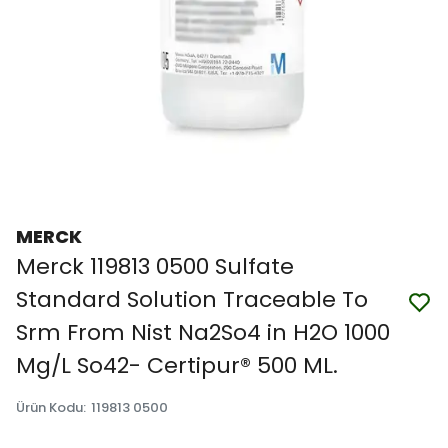
MERCK
Merck 119813 0500 Sulfate
Standard Solution Traceable To
Srm From Nist Na2So4 in H2O 1000
Mg/L So42- Certipur® 500 ML.
Ürün Kodu
:
119813 0500