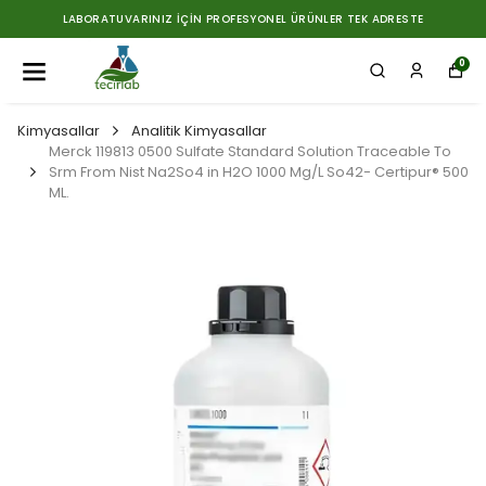
LABORATUVARINIZ İÇIN PROFESYONEL ÜRÜNLER TEK ADRESTE
0
Kimyasallar
Analitik Kimyasallar
Merck 119813 0500 Sulfate Standard Solution Traceable To
Srm From Nist Na2So4 in H2O 1000 Mg/L So42- Certipur® 500
ML.