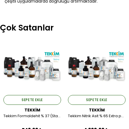
çeşitli uygulamalarda doğruluğu artırmaktadır.
Çok Satanlar
SEPETE EKLE
SEPETE EKLE
TEKKİM
TEKKİM
Tekkim Formaldehit % 37 (Stabilizasyon min. % 10 Methanol) Extra Pure (Plastik Ambalaj) 2,5LT.
Tekkim Nitrik Asit % 65 Extra pure (Plastik Ambalaj) 2,5 LT.