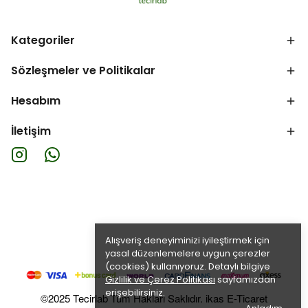
Kategoriler
Sözleşmeler ve Politikalar
Hesabım
İletişim
Alışveriş deneyiminizi iyileştirmek için
yasal düzenlemelere uygun çerezler
(cookies) kullanıyoruz. Detaylı bilgiye
Gizlilik ve Çerez Politikası
sayfamızdan
erişebilirsiniz.
©2025 Tecirlab Tüm Hakları Saklıdır. ikas E-Ticaret