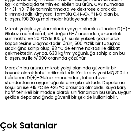
kg’lık ambalajda temin edilebilen bu ürün, CAS numarası
14431-43-7 ile tanımlanmakta ve dextrose olarak da
bilinmektedir. Kimyasal formülü C₆H₁₂O₆ * H₂O olan bu
bileşen, 198.20 g/mol molar kütleye sahiptir.
Mikrobiyolojik uygulamalarda yaygın olarak kullanılan D(+)-
Glukoz monohidrat, pH değeri 6-7 arasında çözünürlük
sunmakta ve 20 °C’de 100 g/l su ile yüksek çözünürlük
kapasitesine ulaşmaktadır. Ürün, 500 °C’lik bir tutuşma
sıcaklığına sahip olup, 83 °C’de erime noktası ile dikkat
çekmektedir. Ayrıca, 630 kg/m³ yoğunluğa sahip olan bu
bileşen, su ile %1000 oranında çözünür.
Merck’in bu ürünü, mikrobiyoloji alanında güvenilir bir
kaynak olarak kabul edilmektedir. Kalite seviyesi MQ200 ile
belirlenen D(+)-Glukoz monohidrat, laboratuvar
standartlarına uygunluğu ile öne çıkmaktadır. Depolama
koşulları ise +15 °C ile +25 °C arasında olmalıdır. Suya karşı
hafif tehlikeli bir madde olarak sınıflandırılan bu ürün, uygun
şekilde depolandığında güvenli bir şekilde kullanılabilir.
Çok Satanlar