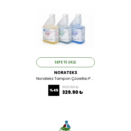
SEPETE EKLE
NORATEKS
Norateks Tampon Çözeltisi Ph: 10.00 500 ML.
603.90 ₺
%
45
329.90 ₺