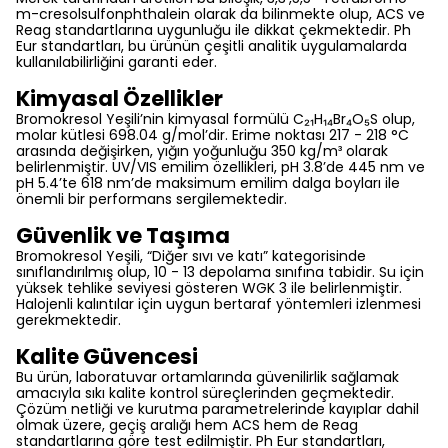
m-cresolsulfonphthalein olarak da bilinmekte olup, ACS ve
Reag standartlarına uygunluğu ile dikkat çekmektedir. Ph
Eur standartları, bu ürünün çeşitli analitik uygulamalarda
kullanılabilirliğini garanti eder.
Kimyasal Özellikler
Bromokresol Yeşili’nin kimyasal formülü C₂₁H₁₄Br₄O₅S olup,
molar kütlesi 698.04 g/mol’dir. Erime noktası 217 - 218 °C
arasında değişirken, yığın yoğunluğu 350 kg/m³ olarak
belirlenmiştir. UV/VIS emilim özellikleri, pH 3.8’de 445 nm ve
pH 5.4’te 618 nm’de maksimum emilim dalga boyları ile
önemli bir performans sergilemektedir.
Güvenlik ve Taşıma
Bromokresol Yeşili, “Diğer sıvı ve katı” kategorisinde
sınıflandırılmış olup, 10 - 13 depolama sınıfına tabidir. Su için
yüksek tehlike seviyesi gösteren WGK 3 ile belirlenmiştir.
Halojenli kalıntılar için uygun bertaraf yöntemleri izlenmesi
gerekmektedir.
Kalite Güvencesi
Bu ürün, laboratuvar ortamlarında güvenilirlik sağlamak
amacıyla sıkı kalite kontrol süreçlerinden geçmektedir.
Çözüm netliği ve kurutma parametrelerinde kayıplar dahil
olmak üzere, geçiş aralığı hem ACS hem de Reag
standartlarına göre test edilmiştir. Ph Eur standartları,