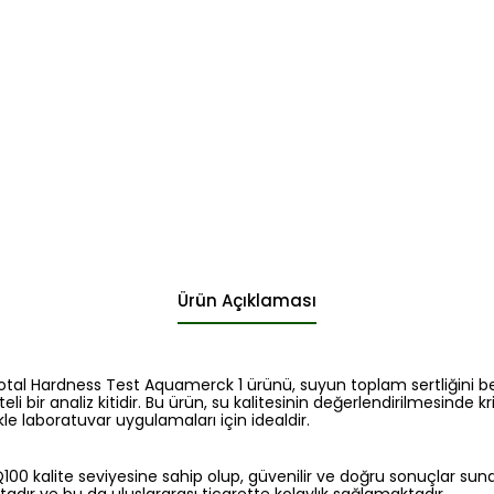
Ürün Açıklaması
otal Hardness Test Aquamerck 1 ürünü, suyun toplam sertliğini be
li bir analiz kitidir. Bu ürün, su kalitesinin değerlendirilmesinde krit
le laboratuvar uygulamaları için idealdir.
MQ100 kalite seviyesine sahip olup, güvenilir ve doğru sonuçlar sun