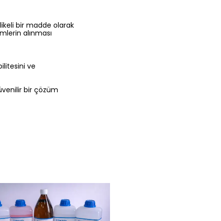
likeli bir madde olarak
emlerin alınması
litesini ve
güvenilir bir çözüm