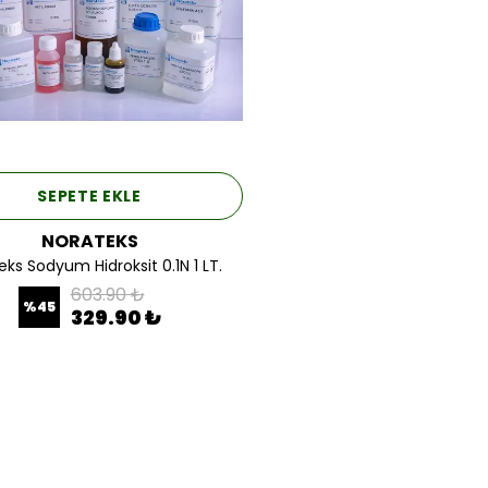
SEPETE EKLE
NORATEKS
eks Sodyum Hidroksit 0.1N 1 LT.
603.90 ₺
%
45
329.90 ₺