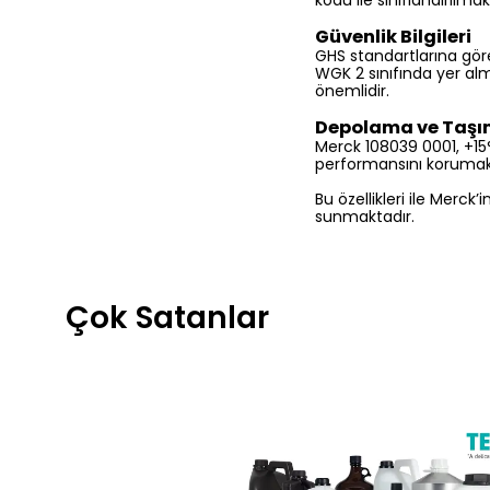
kodu ile sınıflandırılma
Güvenlik Bilgileri
GHS standartlarına göre
WGK 2 sınıfında yer al
önemlidir.
Depolama ve Taş
Merck 108039 0001, +15°C
performansını korumak i
Bu özellikleri ile Merck
sunmaktadır.
Çok Satanlar