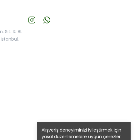
 Sit. 10 Bl.
İstanbul,
Alışveriş deneyiminizi iyileştirmek için
yasal düzenlemelere uygun çerezler