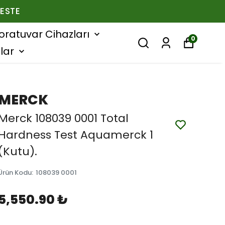
ESTE
oratuvar Cihazları
0
lar
MERCK
Merck 108039 0001 Total
Hardness Test Aquamerck 1
(Kutu).
Ürün Kodu
:
108039 0001
5,550.90 ₺