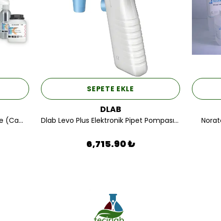
SEPETE EKLE
DLAB
Tekkim Aseton % 99,5 ACS Grade (Cam Ambalaj) 1LT.
Dlab Levo Plus Elektronik Pipet Pompası 01.100 ML.
Norat
6,715.90 ₺