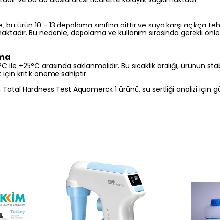
ktadır ve bu da uluslararası ticarette kolaylık sağlamaktadır.
, bu ürün 10 - 13 depolama sınıfına aittir ve suya karşı açıkça teh
maktadır. Bu nedenle, depolama ve kullanım sırasında gerekli önl
ıma
 ile +25°C arasında saklanmalıdır. Bu sıcaklık aralığı, ürünün stabi
çin kritik öneme sahiptir.
’in Total Hardness Test Aquamerck 1 ürünü, su sertliği analizi için 