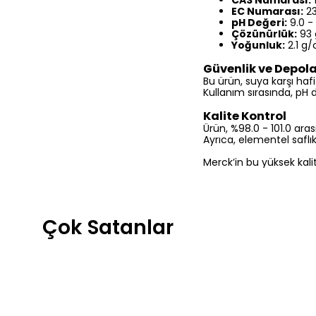
CAS Numarası:
EC Numarası:
23
pH Değeri:
9.0 - 
Çözünürlük:
93 
Yoğunluk:
2.1 g/
Güvenlik ve Depo
Bu ürün, suya karşı hafi
Kullanım sırasında, pH 
Kalite Kontrol
Ürün, %98.0 - 101.0 ar
Ayrıca, elementel saflık
Merck’in bu yüksek kali
Çok Satanlar