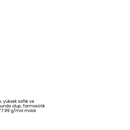
 yüksek saflık ve
rmunda olup, farmasötik
 177.99 g/mol molar