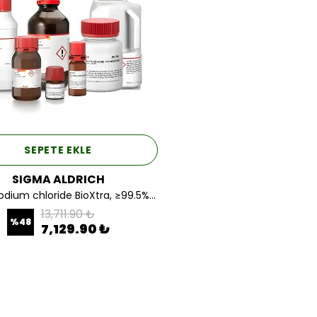
SEPETE EKLE
SIGMA ALDRICH
Sigma Sodium chloride BioXtra, ≥99.5% (AT) 5KG.
13,711.90 ₺
%
48
7,129.90 ₺