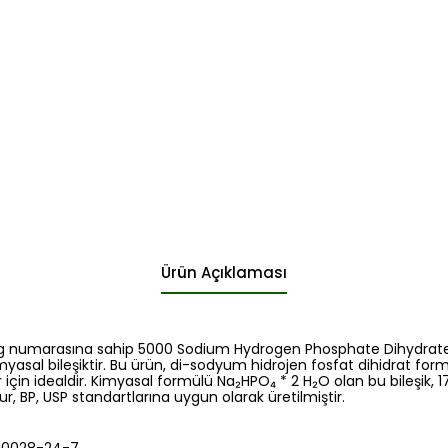
Ürün Açıklaması
og numarasına sahip 5000 Sodium Hydrogen Phosphate Dihydrate,
kimyasal bileşiktir. Bu ürün, di-sodyum hidrojen fosfat dihidrat fo
 için idealdir. Kimyasal formülü Na₂HPO₄ * 2 H₂O olan bu bileşik,
ur, BP, USP standartlarına uygun olarak üretilmiştir.