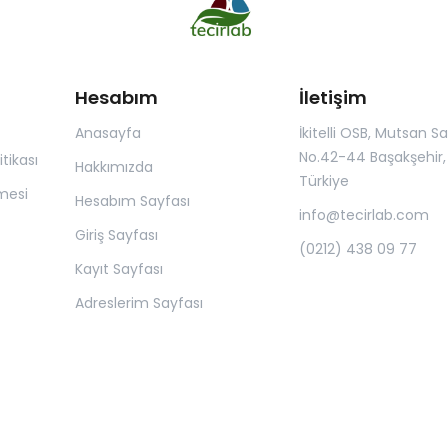
Hesabım
İletişim
Anasayfa
İkitelli OSB, Mutsan San.
No.42-44 Başakşehir, 
itikası
Hakkımızda
Türkiye
mesi
Hesabım Sayfası
info@tecirlab.com
Giriş Sayfası
(0212) 438 09 77
Kayıt Sayfası
Adreslerim Sayfası