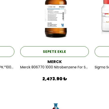
SEPETE EKLE
MERCK
FİLTRE KAĞIDI MAVİ BANT 110 MM 1PK.*100AD.
Merck 806770 1000 Nitrobenzene For Synthesis 1 LT.
2,473.90 ₺