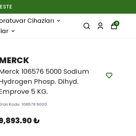
ESTE
oratuvar Cihazları
0
lar
MERCK
Merck 106576 5000 Sodium
Hydrogen Phosp. Dihyd.
Emprove 5 KG.
Ürün Kodu
:
106576 5000
9,893.90 ₺