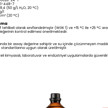
10028-24-7
1-448-7
9.4 (50 g/l, H₂O, 20 °C)
g/l
cm³ (20 °C)
lama
f tehlikeli olarak sınıflandırılmıştır (WGK 1) ve +15 °C ile +25 °C ar
değerinin kontrol edilmesi önerilmektedir.
asında bir assay değerine sahiptir ve su içinde çözünmeyen madde
 standartlarına uygun olarak üretilmiştir.
teli kimyasalı, laboratuvar ve endüstriyel uygulamalarda güvenilir 