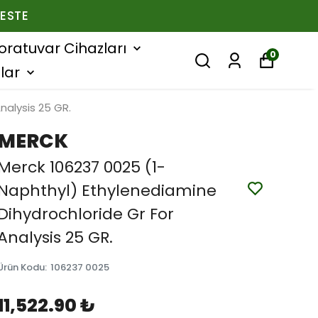
ESTE
oratuvar Cihazları
0
lar
nalysis 25 GR.
MERCK
Merck 106237 0025 (1-
Naphthyl) Ethylenediamine
Dihydrochloride Gr For
Analysis 25 GR.
Ürün Kodu
:
106237 0025
11,522.90 ₺