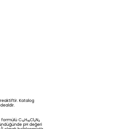
reaktiftir. Katalog
dealdir.
 formülü C₁₂H₁₆Cl₂N₂
özündüğünde pH değeri