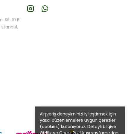
 Sit. 10 Bl.
İstanbul,
Alışveriş deneyiminizi iyileştirmek için
yasal düzenlemelere uygun çerezler
(cookies) kullanıyoruz. Detaylı bilgiye
Gizlilik ve Çerez Politikası
sayfamızdan