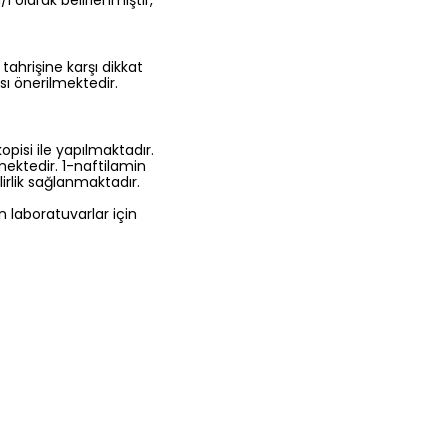
 olarak belirlenmiştir,
 tahrişine karşı dikkat
ı önerilmektedir.
opisi ile yapılmaktadır.
ektedir. 1-naftilamin
lirlik sağlanmaktadır.
n laboratuvarlar için