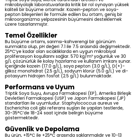
mikrobiyolojik laboratuvarlarda kritik bir rol oynayan yüksek
kaliteli bir büyüme ortamıdır. Kazein-pepton ve soya-
pepton bileşenleri ile formüle edilen bu ortam, geniş bir
mikroorganizma yelpazesinin büyümesini desteklemek
üzere tasarlanmıştır.
Temel Özellikler
Bu büyüme ortamı, sarımsı-kahverengi bir görünüm
sunmakta olup, pH değeri 7.1 ile 7.5 arasında değişmektedir.
25°C’ye kadar olan sıcaklıklarda en uygun mikrobiyal
proliferasyon koşullarını sağlar. 570 kg/m³ yoğunluk ve 30
g/L çözünürlük ile kolay hazırlama ve kullanım imkanı sunar.
İçeriğinde kazein (17.0 g/L), soya pepton (3.0 g/L), D(+)-
glikoz monohidrat (2.5 g/L), sodyum klorür (5.0 g/L) ve di-
potasyum hidrojen fosfat (2.5 g/L) bulunmaktadır.
Performans ve Uyum
Triptik Soya Suyu, Avrupa Farmakopesi (EP), Amerika Birleşik
Devletleri Farmakopesi (USP) ve Japon Farmakopesi (JP)
standartları ile uyumludur. Staphylococcus aureus ve
Escherichia coli gibi referans suşları ile yapılan testlerde,
30-35°C’de 18-24 saat içinde belirgin büyüme
göstermektedir.
Güvenlik ve Depolama
Bu ürün, +15°C ile +25°C arasında saklanmalıdır ve 10-13