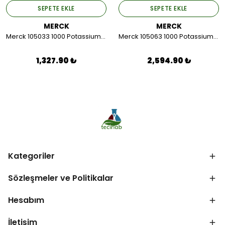
SEPETE EKLE
SEPETE EKLE
MERCK
MERCK
Merck 105033 1000 Potassium Hydroxide Pellets Gr For Analysis 1 KG.
Merck 105063 1000 Potassium Nitrate Gr For Analysis Emsure 1 KG.
1,327.90 ₺
2,594.90 ₺
Kategoriler
Sözleşmeler ve Politikalar
Hesabım
İletişim