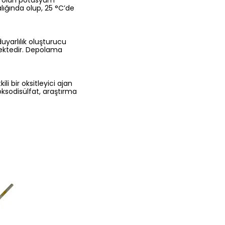
°C olan potasyum
lığında olup, 25 °C’de
uyarlılık oluşturucu
mektedir. Depolama
li bir oksitleyici ajan
oksodisülfat, araştırma