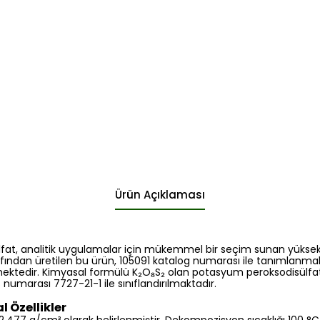
Ürün Açıklaması
at, analitik uygulamalar için mükemmel bir seçim sunan yüksek s
fından üretilen bu ürün, 105091 katalog numarası ile tanımlanmakta
ektedir. Kimyasal formülü K₂O₈S₂ olan potasyum peroksodisülfa
 numarası 7727-21-1 ile sınıflandırılmaktadır.
l Özellikler