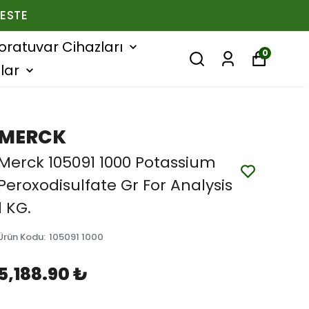
ESTE
oratuvar Cihazları
0
lar
MERCK
Merck 105091 1000 Potassium
Peroxodisulfate Gr For Analysis
1 KG.
Ürün Kodu
:
105091 1000
5,188.90 ₺