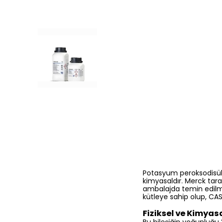
Potasyum peroksodisülf
kimyasaldır. Merck tara
ambalajda temin edilm
kütleye sahip olup, CAS
Fiziksel ve Kimyasa