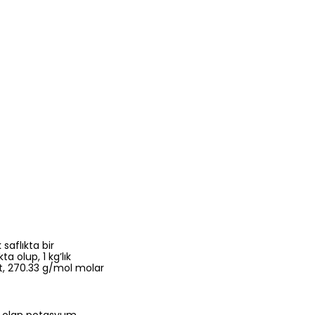
aflıkta bir
 olup, 1 kg’lık
t, 270.33 g/mol molar