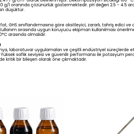
 2.477 g/cm³ olarak belirlenmiştir. Dekompozisyon sıcaklığı 100 
 50 g/l oranında çözünürlük göstermektedir. pH değeri 2.5 - 4.5 ara
an düşüktür.
, GHS sınıflandırmasına göre oksitleyici, zararlı, tahriş edici ve d
r. Kullanım sırasında uygun koruyucu ekipman kullanılması öneril
30°C arasında olmalıdır.
ı
mya, laboratuvar uygulamaları ve çeşitli endüstriyel süreçlerde etki
. Yüksek saflık seviyesi ve güvenilir performansı ile potasyum per
de kritik bir bileşen olarak öne çıkmaktadır.