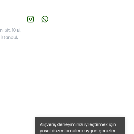
 Sit. 10 Bl.
İstanbul,
Alışveriş deneyiminizi iyileştirmek için
yasal düzenlemelere uygun çerezler