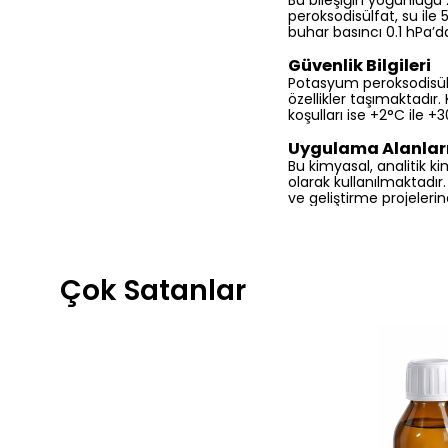
Bu bileşiğin yoğunluğu
peroksodisülfat, su ile
buhar basıncı 0.1 hPa’d
Güvenlik Bilgileri
Potasyum peroksodisülfat
özellikler taşımaktadı
koşulları ise +2°C ile +
Uygulama Alanlar
Bu kimyasal, analitik ki
olarak kullanılmaktadır
ve geliştirme projelerin
Çok Satanlar