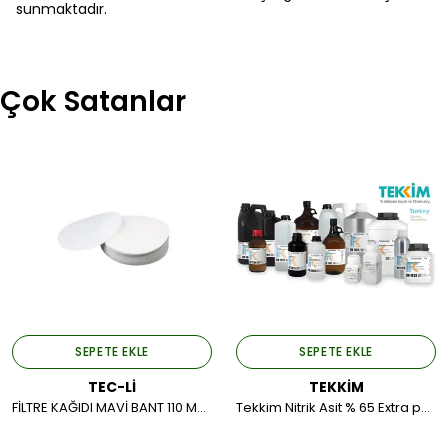
sunmaktadır.
Çok Satanlar
SEPETE EKLE
SEPETE EKLE
TEC-Lİ
TEKKİM
FİLTRE KAĞIDI MAVİ BANT 110 MM 1PK.*100AD.
Tekkim Nitrik Asit % 65 Extra pure (Plastik Ambalaj) 2,5 LT.