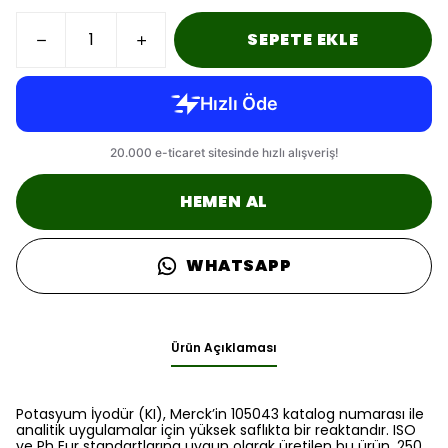
SEPETE EKLE
HEMEN AL
WHATSAPP
Ürün Açıklaması
Potasyum İyodür (KI), Merck’in 105043 katalog numarası ile
analitik uygulamalar için yüksek saflıkta bir reaktandır. ISO
ve Ph Eur standartlarına uygun olarak üretilen bu ürün, 250