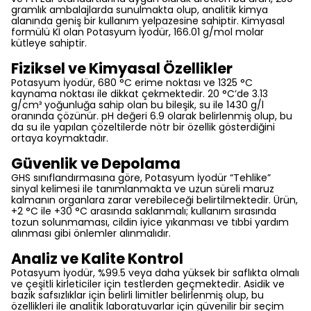
gramlık ambalajlarda sunulmakta olup, analitik kimya
alanında geniş bir kullanım yelpazesine sahiptir. Kimyasal
formülü KI olan Potasyum İyodür, 166.01 g/mol molar
kütleye sahiptir.
Fiziksel ve Kimyasal Özellikler
Potasyum İyodür, 680 °C erime noktası ve 1325 °C
kaynama noktası ile dikkat çekmektedir. 20 °C’de 3.13
g/cm³ yoğunluğa sahip olan bu bileşik, su ile 1430 g/l
oranında çözünür. pH değeri 6.9 olarak belirlenmiş olup, bu
da su ile yapılan çözeltilerde nötr bir özellik gösterdiğini
ortaya koymaktadır.
Güvenlik ve Depolama
GHS sınıflandırmasına göre, Potasyum İyodür “Tehlike”
sinyal kelimesi ile tanımlanmakta ve uzun süreli maruz
kalmanın organlara zarar verebileceği belirtilmektedir. Ürün,
+2 °C ile +30 °C arasında saklanmalı; kullanım sırasında
tozun solunmaması, cildin iyice yıkanması ve tıbbi yardım
alınması gibi önlemler alınmalıdır.
Analiz ve Kalite Kontrol
Potasyum İyodür, %99.5 veya daha yüksek bir saflıkta olmalı
ve çeşitli kirleticiler için testlerden geçmektedir. Asidik ve
bazik safsızlıklar için belirli limitler belirlenmiş olup, bu
özellikleri ile analitik laboratuvarlar için güvenilir bir seçim