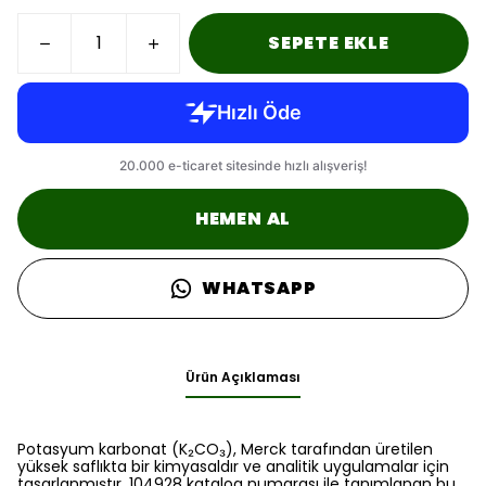
SEPETE EKLE
HEMEN AL
WHATSAPP
Ürün Açıklaması
Potasyum karbonat (K₂CO₃), Merck tarafından üretilen
yüksek saflıkta bir kimyasaldır ve analitik uygulamalar için
tasarlanmıştır. 104928 katalog numarası ile tanımlanan bu