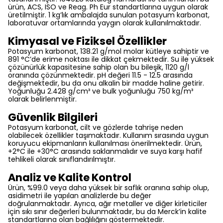
ürün, ACS, ISO ve Reag. Ph Eur standartlarına uygun olarak
üretilmiştir. 1 kg’lık ambalajda sunulan potasyum karbonat,
laboratuvar ortamlarında yaygın olarak kullanılmaktadır.
Kimyasal ve Fiziksel Özellikler
Potasyum karbonat, 138.21 g/mol molar kütleye sahiptir ve
891 °C’de erime noktası ile dikkat çekmektedir. Su ile yüksek
çözünürlük kapasitesine sahip olan bu bileşik, 1120 g/l
oranında çözünmektedir. pH değeri 11.5 - 12.5 arasında
değişmektedir, bu da onu alkalin bir madde haline getirir.
Yoğunluğu 2.428 g/cm³ ve bulk yoğunluğu 750 kg/m³
olarak belirlenmiştir.
Güvenlik Bilgileri
Potasyum karbonat, cilt ve gözlerde tahrişe neden
olabilecek özellikler taşımaktadır. Kullanım sırasında uygun
koruyucu ekipmanların kullanılması önerilmektedir. Ürün,
+2°C ile +30°C arasında saklanmalıdır ve suya karşı hafif
tehlikeli olarak sınıflandırılmıştır.
Analiz ve Kalite Kontrol
Ürün, %99.0 veya daha yüksek bir saflık oranına sahip olup,
asidimetri ile yapılan analizlerde bu değer
doğrulanmaktadır. Ayrıca, ağır metaller ve diğer kirleticiler
için sıkı sınır değerleri bulunmaktadır, bu da Merck’in kalite
standartlarına olan bağlılığını göstermektedir.