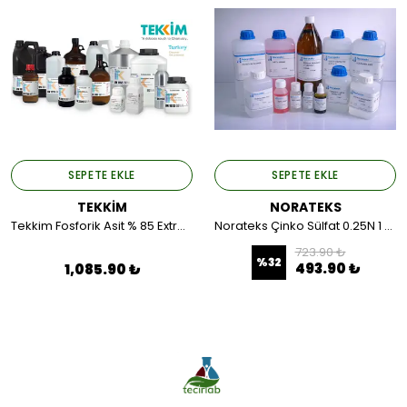
SEPETE EKLE
SEPETE EKLE
TEKKİM
NORATEKS
Tekkim Fosforik Asit % 85 Extra Pure, Food Quality (Plastik Ambalaj) 1LT.
Norateks Çinko Sülfat 0.25N 1 LT.
723.90 ₺
%
32
493.90 ₺
1,085.90 ₺