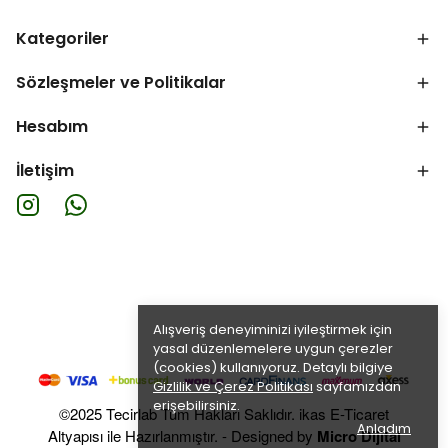
Kategoriler
Sözleşmeler ve Politikalar
Hesabım
İletişim
Alışveriş deneyiminizi iyileştirmek için
yasal düzenlemelere uygun çerezler
(cookies) kullanıyoruz. Detaylı bilgiye
Gizlilik ve Çerez Politikası
sayfamızdan
erişebilirsiniz.
©2025 Tecirlab Tüm Hakları Saklıdır. ikas E-Ticaret
Anladım
Altyapısı ile Hazırlanmıştır. - Designed by
Micro Dijital