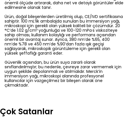
önemli ölçüde artırarak, daha net ve detaylı görüntüler elde
edilmesine olanak tanır.
Ürün, doğal bileşenlerden üretilmiş olup, CE/IVD sertifikasına
sahiptir. 100 mL’lik ambalajda sunulan bu immersiyon yağı,
mikroskopi için gerekli olan yüksek kaliteli bir çözümdür. 20
°C’de 1.02 g/cm³ yoğunluğa ve 100-120 mPa·s viskoziteye
sahip olması, kullanım kolaylığı ve performans açısından
önemli bir avantaj sunar. Ayrıca, 380 nm’de %65, 400
nm’de %78 ve 450 nm’de %90’dan fazla ışık geçişi
sağlayarak, mikroskopik görüntüleme için gerekli olan
yüksek şeffaflığı garanti eder.
Güvenlik açısından, bu ürün suya zararlı olarak
sınıflandırılmıştır; bu nedenle, çevreye zarar vermemek için
uygun şekilde depolanmalı ve atılmalıdır. Merck’in
immersiyon yağı, mikroskopi alanında profesyonel
kullanıcılar için vazgeçilmez bir bileşen olarak öne
çıkmaktadır.
Çok Satanlar