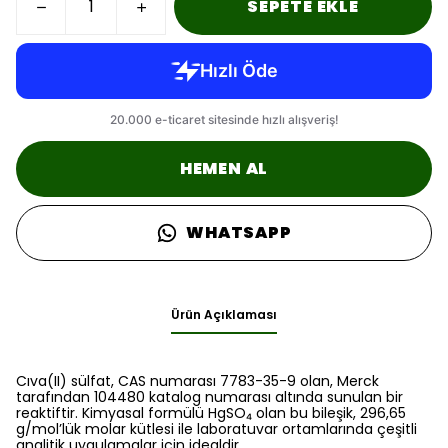
SEPETE EKLE
HEMEN AL
WHATSAPP
Ürün Açıklaması
Cıva(II) sülfat, CAS numarası 7783-35-9 olan, Merck
tarafından 104480 katalog numarası altında sunulan bir
reaktiftir. Kimyasal formülü HgSO₄ olan bu bileşik, 296,65
g/mol’lük molar kütlesi ile laboratuvar ortamlarında çeşitli
analitik uygulamalar için idealdir.