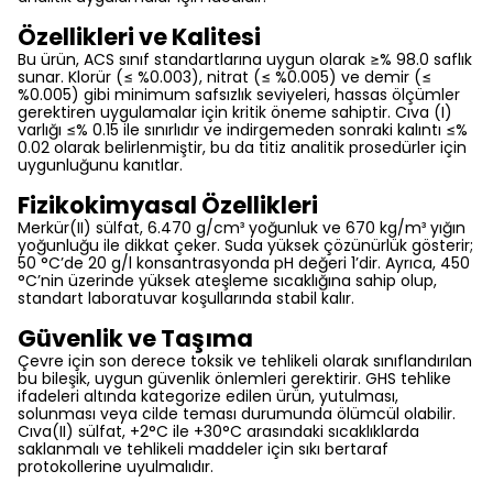
Özellikleri ve Kalitesi
Bu ürün, ACS sınıf standartlarına uygun olarak ≥% 98.0 saflık
sunar. Klorür (≤ %0.003), nitrat (≤ %0.005) ve demir (≤
%0.005) gibi minimum safsızlık seviyeleri, hassas ölçümler
gerektiren uygulamalar için kritik öneme sahiptir. Cıva (I)
varlığı ≤% 0.15 ile sınırlıdır ve indirgemeden sonraki kalıntı ≤%
0.02 olarak belirlenmiştir, bu da titiz analitik prosedürler için
uygunluğunu kanıtlar.
Fizikokimyasal Özellikleri
Merkür(II) sülfat, 6.470 g/cm³ yoğunluk ve 670 kg/m³ yığın
yoğunluğu ile dikkat çeker. Suda yüksek çözünürlük gösterir;
50 °C’de 20 g/l konsantrasyonda pH değeri 1’dir. Ayrıca, 450
°C’nin üzerinde yüksek ateşleme sıcaklığına sahip olup,
standart laboratuvar koşullarında stabil kalır.
Güvenlik ve Taşıma
Çevre için son derece toksik ve tehlikeli olarak sınıflandırılan
bu bileşik, uygun güvenlik önlemleri gerektirir. GHS tehlike
ifadeleri altında kategorize edilen ürün, yutulması,
solunması veya cilde teması durumunda ölümcül olabilir.
Cıva(II) sülfat, +2°C ile +30°C arasındaki sıcaklıklarda
saklanmalı ve tehlikeli maddeler için sıkı bertaraf
protokollerine uyulmalıdır.