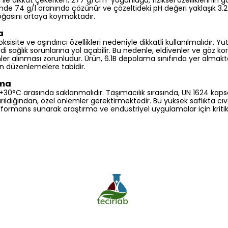
le dikkat çekerken, 277 g/cm³ yoğunluğu, fiziksel özelliklerinin güv
inde 74 g/l oranında çözünür ve çözeltideki pH değeri yaklaşık 3.2 
doğasını ortaya koymaktadır.
a
oksisite ve aşındırıcı özellikleri nedeniyle dikkatli kullanılmalıdır. Y
sağlık sorunlarına yol açabilir. Bu nedenle, eldivenler ve göz k
 alınması zorunludur. Ürün, 6.1B depolama sınıfında yer almakta 
en düzenlemelere tabidir.
ıma
le +30°C arasında saklanmalıdır. Taşımacılık sırasında, UN 1624 kap
rıldığından, özel önlemler gerektirmektedir. Bu yüksek saflıkta cıva
rformans sunarak araştırma ve endüstriyel uygulamalar için kritik 