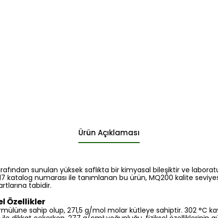
Ürün Açıklaması
arafından sunulan yüksek saflıkta bir kimyasal bileşiktir ve labora
4417 katalog numarası ile tanımlanan bu ürün, MQ200 kalite seviye
artlarına tabidir.
l Özellikler
formülüne sahip olup, 271,5 g/mol molar kütleye sahiptir. 302 °C 