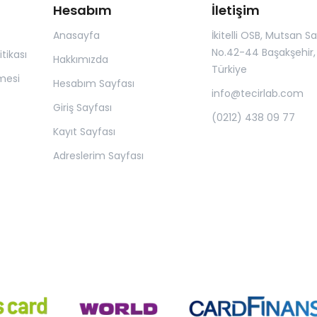
Hesabım
İletişim
Anasayfa
İkitelli OSB, Mutsan San.
No.42-44 Başakşehir, 
itikası
Hakkımızda
Türkiye
mesi
Hesabım Sayfası
info@tecirlab.com
Giriş Sayfası
(0212) 438 09 77
Kayıt Sayfası
Adreslerim Sayfası