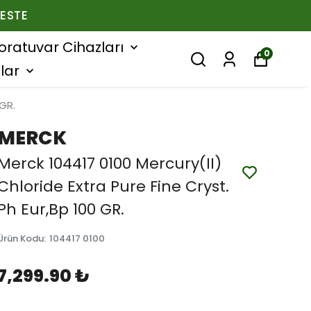
ESTE
oratuvar Cihazları
0
lar
 GR.
MERCK
Merck 104417 0100 Mercury(II)
Chloride Extra Pure Fine Cryst.
Ph Eur,Bp 100 GR.
Ürün Kodu
:
104417 0100
7,299.90 ₺