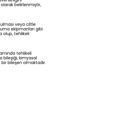
enilirliğini
olarak belirlenmiştir,
utulması veya ciltle
oruma ekipmanları gibi
olup, tehlikeli
samında tehlikeli
 bileşiği, kimyasal
bir bileşen olmaktadır.