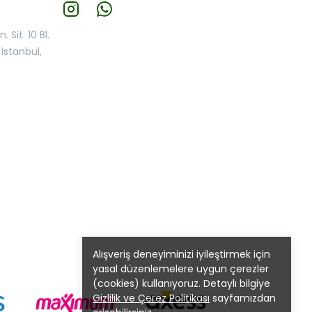
 Sit. 10 Bl.
İstanbul,
Alışveriş deneyiminizi iyileştirmek için
yasal düzenlemelere uygun çerezler
(cookies) kullanıyoruz. Detaylı bilgiye
Gizlilik ve Çerez Politikası
sayfamızdan