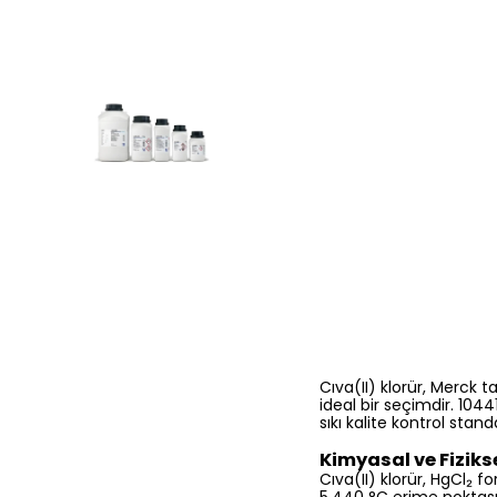
Cıva(II) klorür, Merck t
ideal bir seçimdir. 10
sıkı kalite kontrol stand
Kimyasal ve Fizikse
Cıva(II) klorür, HgCl₂ 