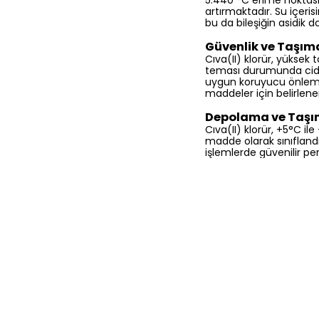
5.440 °C erime noktası i
artırmaktadır. Su içeris
bu da bileşiğin asidik 
Güvenlik ve Taşım
Cıva(II) klorür, yüksek t
teması durumunda ciddi 
uygun koruyucu önlemler
maddeler için belirlen
Depolama ve Taş
Cıva(II) klorür, +5°C i
madde olarak sınıflandı
işlemlerde güvenilir pe