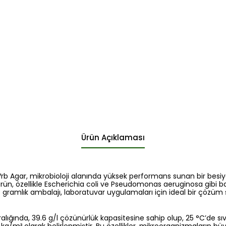
Ürün Açıklaması
b Agar, mikrobioloji alanında yüksek performans sunan bir besiyeri
rün, özellikle Escherichia coli ve Pseudomonas aeruginosa gibi bakt
0 gramlık ambalajı, laboratuvar uygulamaları için ideal bir çözüm 
aralığında, 39.6 g/l çözünürlük kapasitesine sahip olup, 25 °C’de s