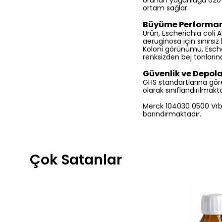
Ürünün yoğunluğu 620 kg
ortam sağlar.
Büyüme Performan
Ürün, Escherichia coli
aeruginosa için sınırs
Koloni görünümü, Escher
renksizden bej tonların
Güvenlik ve Depo
GHS standartlarına gör
olarak sınıflandırılmak
Merck 104030 0500 Vrb A
barındırmaktadır.
Çok Satanlar