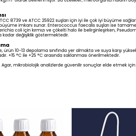
/m³ olarak belirlenmiştir. Bu özellikler, mikroorganizmaların bü
sı
 ATCC 8739 ve ATCC 25922 suşları için iyi ile çok iyi büyüme sağ
ız büyüme imkanı sunar. Enterococcus faecalis suşları ise tamame
ichia coli için kırmızı ve çökelti halo ile belirginleşirken, Pseud
a kadar değişiklik göstermektedir.
lama
e, ürün 10-13 depolama sınıfında yer almakta ve suya karşı yüksek
tadır. +15 °C ile +25 °C arasında saklanması önerilmektedir.
gar, mikrobiolojik analizlerde güvenilir sonuçlar elde etmek için g