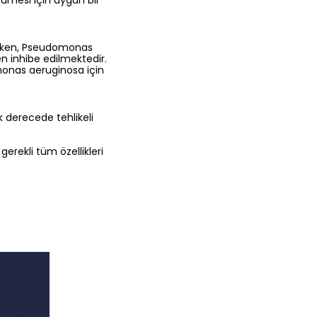
yümesi için uygun bir
larken, Pseudomonas
n inhibe edilmektedir.
omonas aeruginosa için
 derecede tehlikeli
erekli tüm özellikleri