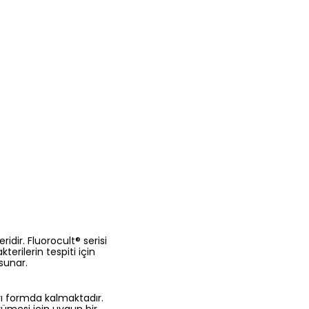
dir. Fluorocult® serisi
erilerin tespiti için
sunar.
ıvı formda kalmaktadır.