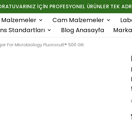
ORATUVARINIZ İÇIN PROFESYONEL ÜRÜNLER TEK ADR
f Malzemeler
Cam Malzemeler
Lab
ns Standartları
Blog Anasayfa
Marka
ar For Microbiology Fluorocult® 500 GR.