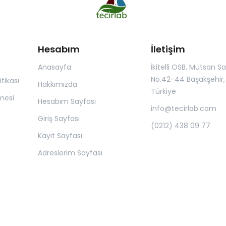
Hesabım
İletişim
Anasayfa
İkitelli OSB, Mutsan San.
No.42-44 Başakşehir, 
itikası
Hakkımızda
Türkiye
mesi
Hesabım Sayfası
info@tecirlab.com
Giriş Sayfası
(0212) 438 09 77
Kayıt Sayfası
Adreslerim Sayfası