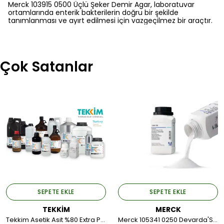
Merck 103915 0500 Üçlü Şeker Demir Agar, laboratuvar
ortamlarında enterik bakterilerin doğru bir şekilde
tanımlanması ve ayırt edilmesi için vazgeçilmez bir araçtır.
Çok Satanlar
SEPETE EKLE
SEPETE EKLE
TEKKİM
MERCK
Tekkim Asetik Asit %80 Extra Pure (Plastik Ambalaj) 5LT.
Merck 105341 0250 Devarda'S Alloy Gr For Analysis 250 GR.