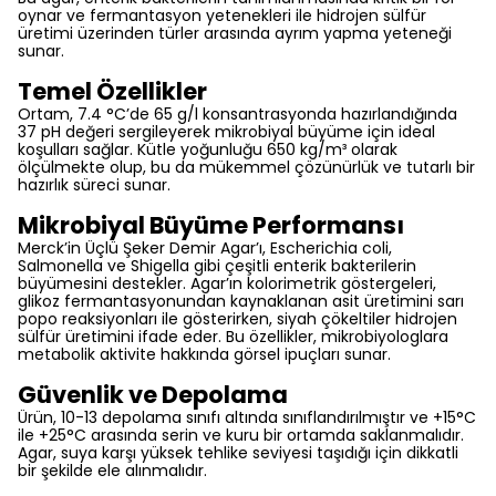
oynar ve fermantasyon yetenekleri ile hidrojen sülfür
üretimi üzerinden türler arasında ayrım yapma yeteneği
sunar.
Temel Özellikler
Ortam, 7.4 °C’de 65 g/l konsantrasyonda hazırlandığında
37 pH değeri sergileyerek mikrobiyal büyüme için ideal
koşulları sağlar. Kütle yoğunluğu 650 kg/m³ olarak
ölçülmekte olup, bu da mükemmel çözünürlük ve tutarlı bir
hazırlık süreci sunar.
Mikrobiyal Büyüme Performansı
Merck’in Üçlü Şeker Demir Agar’ı, Escherichia coli,
Salmonella ve Shigella gibi çeşitli enterik bakterilerin
büyümesini destekler. Agar’ın kolorimetrik göstergeleri,
glikoz fermantasyonundan kaynaklanan asit üretimini sarı
popo reaksiyonları ile gösterirken, siyah çökeltiler hidrojen
sülfür üretimini ifade eder. Bu özellikler, mikrobiyologlara
metabolik aktivite hakkında görsel ipuçları sunar.
Güvenlik ve Depolama
Ürün, 10-13 depolama sınıfı altında sınıflandırılmıştır ve +15°C
ile +25°C arasında serin ve kuru bir ortamda saklanmalıdır.
Agar, suya karşı yüksek tehlike seviyesi taşıdığı için dikkatli
bir şekilde ele alınmalıdır.