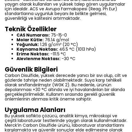
yaygın olarak kullanılan ve yüksek talep gören uygulamalar
için idealdir. ACS ve Avrupa Farmakopesi (Reag. Ph Eur)
standartlarına uygunluk beyanı ile birlikte gelmesi,
güvenilirliği ve kalitesini artırmaktadır.
Teknik Özellikler
CAS Numarası:
75-15-0
Molar Kütle:
76.14 g/mol
Yoğunluk:
1.26 g/cm³ (20 °C)
Kaynama Noktası:
46.5 °C (1013 hPa)
Erime Noktası:
-111.5 °C
Alevlenme Noktası:
-30 °C
Güvenlik Bilgileri
Carbon Disulfide, yüksek derecede yanıcı bir sıvı olup, cilt ve
gözlerde tahrişe neden olabilmektedir. Suya karşı tehlikeli
olarak sınıflandırılmıştır (WGK 2). Bu nedenle, ürünün
depolanması +30 °C altında ve iyi havalandırılan bir alanda
gerçekleştirilmelidir. Kullanım sırasında gerekli güvenlik
önlemlerinin alınması kritik öneme sahiptir.
Uygulama Alanları
Bu yüksek saflıkta çözücü, analitik kimya, mikroskopi ve
çeşitli laboratuvar testlerinde yaygın olarak kullanılmaktadır.
Merck’in Carbon Disulfide ürünü, laboratuvar standartlarını
karşılamakta ve güvenilir sonuçlar elde edilmesine olanak