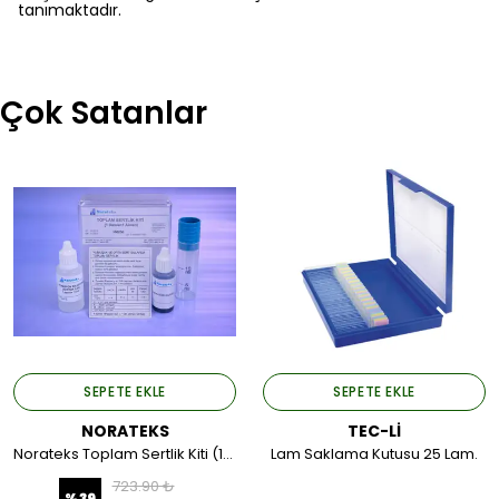
tanımaktadır.
Çok Satanlar
SEPETE EKLE
SEPETE EKLE
NORATEKS
TEC-Lİ
Norateks Toplam Sertlik Kiti (1damla=1Alman).
Lam Saklama Kutusu 25 Lam.
723.90 ₺
%
39