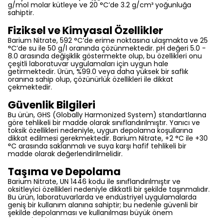
g/mol molar kütleye ve 20 °C’de 3.2 g/cm³ yoğunluğa
sahiptir.
Fiziksel ve Kimyasal Özellikler
Barium Nitrate, 592 °C’de erime noktasına ulaşmakta ve 25
°C’de su ile 50 g/l oranında çözünmektedir. pH değeri 5.0 -
8.0 arasında değişiklik göstermekte olup, bu özellikleri onu
çeşitli laboratuvar uygulamaları için uygun hale
getirmektedir. Ürün, %99.0 veya daha yüksek bir saflık
oranına sahip olup, çözünürlük özellikleri ile dikkat
çekmektedir.
Güvenlik Bilgileri
Bu ürün, GHS (Globally Harmonized System) standartlarına
göre tehlikeli bir madde olarak sınıflandırılmıştır. Yanıcı ve
toksik özellikleri nedeniyle, uygun depolama koşullarına
dikkat edilmesi gerekmektedir. Barium Nitrate, +2 °C ile +30
°C arasında saklanmalı ve suya karşı hafif tehlikeli bir
madde olarak değerlendirilmelidir.
Taşıma ve Depolama
Barium Nitrate, UN 1446 kodu ile sınıflandırılmıştır ve
oksitleyici özellikleri nedeniyle dikkatli bir şekilde taşınmalıdır.
Bu ürün, laboratuvarlarda ve endüstriyel uygulamalarda
geniş bir kullanım alanına sahiptir; bu nedenle güvenli bir
şekilde depolanması ve kullanılması büyük önem