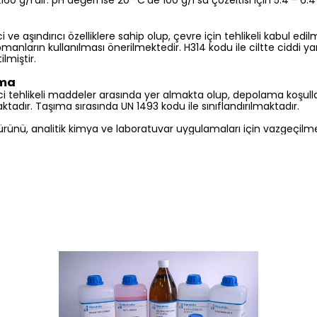
60 g/l’dir. pH değeri ise 20 °C’de 100 g/l su çözeltisi için 5.4 - 6.4
i ve aşındırıcı özelliklere sahip olup, çevre için tehlikeli kabul edi
manların kullanılması önerilmektedir. H314 kodu ile ciltte ciddi y
lmiştir.
ıma
eyici tehlikeli maddeler arasında yer almakta olup, depolama koşulları
adır. Taşıma sırasında UN 1493 kodu ile sınıflandırılmaktadır.
rünü, analitik kimya ve laboratuvar uygulamaları için vazgeçilmez