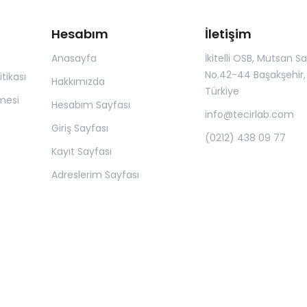
Hesabım
İletişim
Anasayfa
İkitelli OSB, Mutsan San.
No.42-44 Başakşehir, 
itikası
Hakkımızda
Türkiye
mesi
Hesabım Sayfası
info@tecirlab.com
Giriş Sayfası
(0212) 438 09 77
Kayıt Sayfası
Adreslerim Sayfası