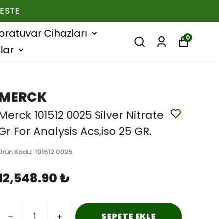
ESTE
oratuvar Cihazları
0
lar
MERCK
Merck 101512 0025 Silver Nitrate
Gr For Analysis Acs,iso 25 GR.
Ürün Kodu
:
101512 0025
12,548.90 ₺
SEPETE EKLE