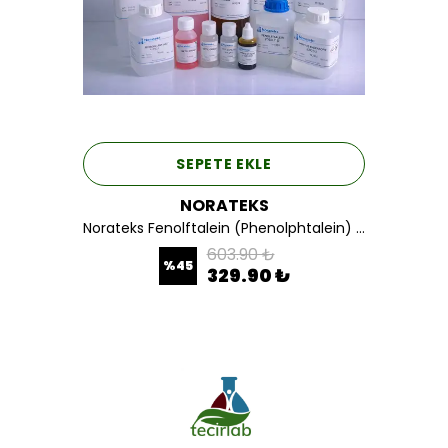
SEPETE EKLE
NORATEKS
Norateks Fenolftalein (Phenolphtalein) %1 İndikatör Solüsyonu 100 ML.
603.90 ₺
%
45
329.90 ₺