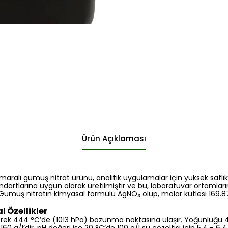
Ürün Açıklaması
maralı gümüş nitrat ürünü, analitik uygulamalar için yüksek saflık
ndartlarına uygun olarak üretilmiştir ve bu, laboratuvar ortamları
 Gümüş nitratın kimyasal formülü AgNO₃ olup, molar kütlesi 169.87
l Özellikler
yerek 444 °C’de (1013 hPa) bozunma noktasına ulaşır. Yoğunluğu 