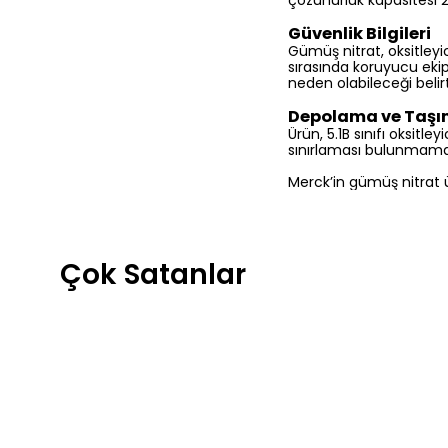
çözünürlük kapasitesi 21
Güvenlik Bilgileri
Gümüş nitrat, oksitleyic
sırasında koruyucu ekip
neden olabileceği belirti
Depolama ve Taş
Ürün, 5.1B sınıfı oksitl
sınırlaması bulunmamakt
Merck’in gümüş nitrat ü
Çok Satanlar