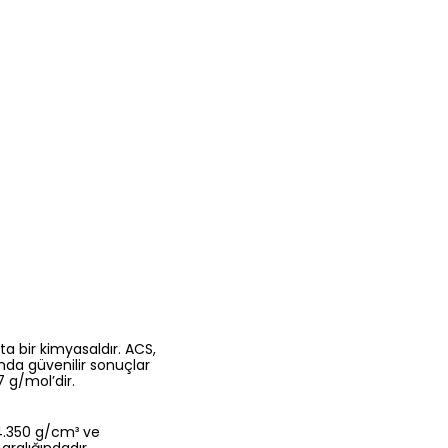
ta bir kimyasaldır. ACS,
nda güvenilir sonuçlar
 g/mol’dir.
4.350 g/cm³ ve