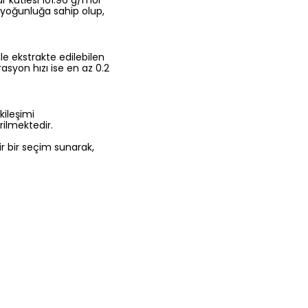
 kütlesi 101.96 g/mol
³ yoğunluğa sahip olup,
e ekstrakte edilebilen
trasyon hızı ise en az 0.2
kileşimi
ilmektedir.
ir bir seçim sunarak,