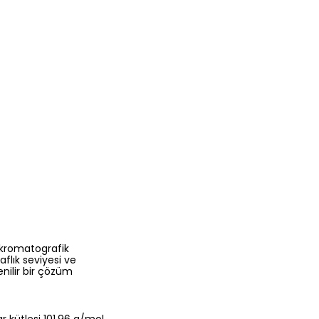
 kromatografik
flık seviyesi ve
nilir bir çözüm