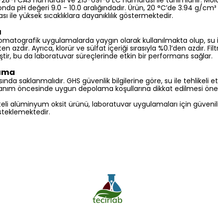
28-1 CAS numarası ve 215-691-6 EC numarası ile tanımlanır. Molar
onda pH değeri 9.0 - 10.0 aralığındadır. Ürün, 20 °C’de 3.94 g/cm
ı ile yüksek sıcaklıklara dayanıklılık göstermektedir.
ı
omatografik uygulamalarda yaygın olarak kullanılmakta olup, su il
 azdır. Ayrıca, klorür ve sülfat içeriği sırasıyla %0.1’den azdır. Fil
ştir, bu da laboratuvar süreçlerinde etkin bir performans sağlar.
lama
ında saklanmalıdır. GHS güvenlik bilgilerine göre, su ile tehlikeli et
anım öncesinde uygun depolama koşullarına dikkat edilmesi öner
teli alüminyum oksit ürünü, laboratuvar uygulamaları için güvenil
esteklemektedir.