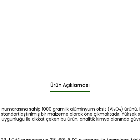
Ürün Açıklaması
g numarasına sahip 1000 gramlık alüminyum oksit (Al₂O₃) ürünü,
n standartlaştırılmış bir malzeme olarak öne çıkmaktadır. Yüksek sa
gunluğu ile dikkat çeken bu ürün, analitik kimya alanında güve