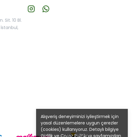
 Sit. 10 Bl.
İstanbul,
Alışveriş deneyiminizi iyileştirmek için
yasal düzenlemelere uygun çerezler
(cookies) kullanıyoruz. Detaylı bilgiye
Gizlilik ve Çerez Politikası
sayfamızdan