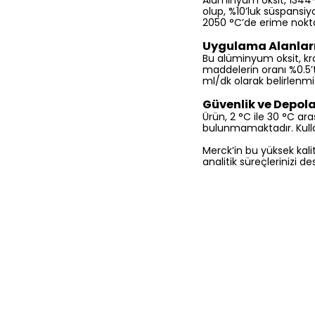
Alüminyum oksit, 1344-
olup, %10’luk süspansiy
2050 °C’de erime noktas
Uygulama Alanlar
Bu alüminyum oksit, kr
maddelerin oranı %0.5’ten
ml/dk olarak belirlenmi
Güvenlik ve Depo
Ürün, 2 °C ile 30 °C aras
bulunmamaktadır. Kull
Merck’in bu yüksek kali
analitik süreçlerinizi d