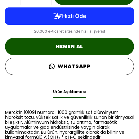
HEMEN AL
WHATSAPP
Ürün Açıklaması
Merck’in 101091 numaralı 1000 gramlık saf alüminyum
hidroksit tozu, yüksek saflık ve güvenilirlik sunan bir kimyasal
bileşiktir. Alüminyum hidroksit, su arıtma, farmasötik
uygulamalar ve gıda endüstrisinde yaygın olarak
kullanılmaktadır. Bu ürün, hydrargillite olarak da bilinir ve
kimyasal formülü Al(OH)₃ * x H₂O şeklindedir.