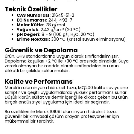
Teknik Özellikler
CAS Numarası:
21645-51-2
EC Numarası:
244-492-7
Molar Kütle:
78 g/mol
Yoğunluk:
2.42 g/cm³ (20 °C)
pH Değeri:
8 - 9 (100 g/l, H₂O, 20 °C)
Erime Noktası:
300 °C (Kristal suyun eliminasyonu)
Güvenlik ve Depolama
Ürün, GHS standartlarına uygun olarak sınıflandırılmıştır.
Depolama koşulları +2 °C ile +30 °C arasında olmalıdır. Suya
zararlı olmayan bir madde olarak sınıflandırılan bu ürün,
dikkatli bir şekilde saklanmalıdır.
Kalite ve Performans
Merck’in alüminyum hidroksit tozu, MQ200 kalite seviyesine
sahiptir ve çeşitli uygulamalarda yüksek performans sunar.
Düşük klorür, sülfat ve demir içeriği ile dikkat çeken bu ürün,
birçok endüstriyel uygulama için ideal bir seçimdir.
Bu özellikleri ile Merck 101091 alüminyum hidroksit tozu,
güvenilir bir kimyasal çözüm arayan profesyoneller için
mükemmel bir tercihtir.