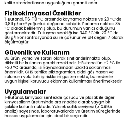
kalite standartlarına uygunluğunu garanti eder.
Fizikokimyasal Özellikler
1-Butanol, 116-118 °C arasında kaynama noktası ve 20 °C’de
0,811 g/cm³ yoğunluk değerine sahiptir. Parlama noktası 35
°C olarak belirlenmiş olup, bu durumun yanıcı olduğunu
göstermektedir. Tutuşma sıcaklığı ise 340 °C’dir. 20 °C’de
66 g/l konsantrasyonda su ile çözünür ve pH değeri 7 olarak
ölçülmüştür.
Güvenlik ve Kullanım
Bu ürün, yanıcı ve zararlı olarak sınıflandırılmakta olup,
dikkatli bir kullanım gerektirmektedir. 1-Butanol’ün +2 °C ile
+30 °C arasında, ısı kaynaklarından uzakta saklanması
önemlidir. GHS tehlike piktogramları, ciddi göz hasarı ve
solunum yolu tahrişi risklerini göstermekte, bu nedenle
uygun kişisel koruyucu ekipman kullanılması önerilmektedir.
Uygulamalar
1-Butanol, kimyasal sentezde çözücü ve plastik ile diğer
kimyasalların üretiminde ara madde olarak yaygın bir
şekilde kullanılmaktadır. Yüksek saflık seviyesi (≥ %99,5
analiz) sayesinde, laboratuvarlarda ve üretim süreçlerinde
hassas uygulamalar için ideal bir seçimdir.