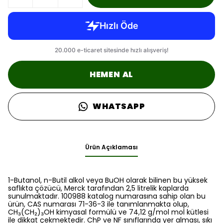
HEMEN AL
WHATSAPP
Ürün Açıklaması
1-Butanol, n-Butil alkol veya BuOH olarak bilinen bu yüksek
saflıkta çözücü, Merck tarafından 2,5 litrelik kaplarda
sunulmaktadır. 100988 katalog numarasına sahip olan bu
ürün, CAS numarası 71-36-3 ile tanımlanmakta olup,
CH₃(CH₂)₃OH kimyasal formülü ve 74,12 g/mol mol kütlesi
ile dikkat çekmektedir. ChP ve NF sınıflarında yer alması, sıkı