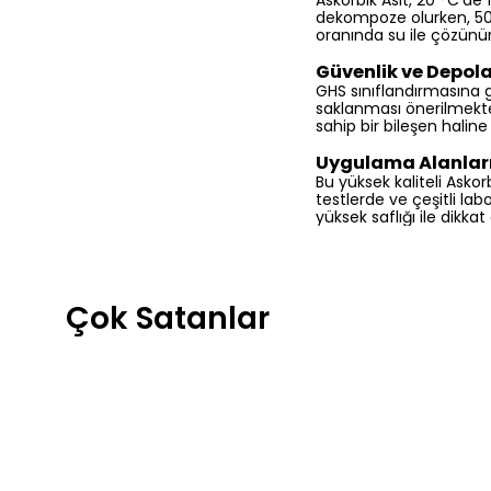
Askorbik Asit, 20 °C’de
dekompoze olurken, 50 
oranında su ile çözünü
Güvenlik ve Depo
GHS sınıflandırmasına g
saklanması önerilmekte
sahip bir bileşen haline
Uygulama Alanlar
Bu yüksek kaliteli Askor
testlerde ve çeşitli lab
yüksek saflığı ile dikka
Çok Satanlar