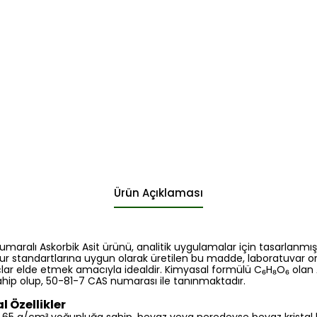
Ürün Açıklaması
maralı Askorbik Asit ürünü, analitik uygulamalar için tasarlanmış 
Eur standartlarına uygun olarak üretilen bu madde, laboratuvar o
çlar elde etmek amacıyla idealdir. Kimyasal formülü C₆H₈O₆ olan As
hip olup, 50-81-7 CAS numarası ile tanınmaktadır.
l Özellikler