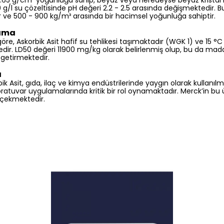
 1.65 g/cm³ yoğunluğa sahip, beyaz veya neredeyse beyaz kristal b
g/l su çözeltisinde pH değeri 2.2 - 2.5 arasında değişmektedir. 
r ve 500 - 900 kg/m³ arasında bir hacimsel yoğunluğa sahiptir.
lama
öre, Askorbik Asit hafif su tehlikesi taşımaktadır (WGK 1) ve 15 °C
dir. LD50 değeri 11900 mg/kg olarak belirlenmiş olup, bu da madd
 getirmektedir.
ı
bik Asit, gıda, ilaç ve kimya endüstrilerinde yaygın olarak kullanılm
oratuvar uygulamalarında kritik bir rol oynamaktadır. Merck’in bu ü
t çekmektedir.