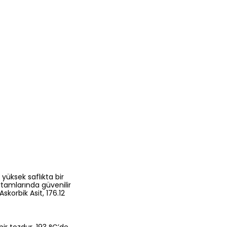
yüksek saflıkta bir
rtamlarında güvenilir
korbik Asit, 176.12