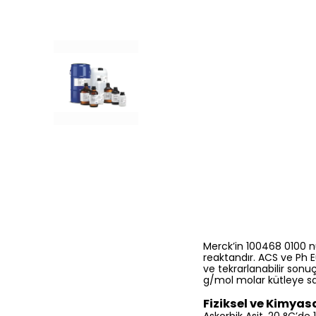
Merck’in 100468 0100 nu
reaktandır. ACS ve Ph 
ve tekrarlanabilir sonu
g/mol molar kütleye sa
Fiziksel ve Kimyasa