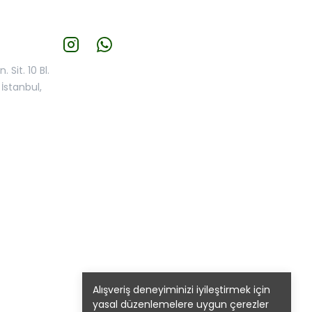
 Sit. 10 Bl.
İstanbul,
Alışveriş deneyiminizi iyileştirmek için
yasal düzenlemelere uygun çerezler