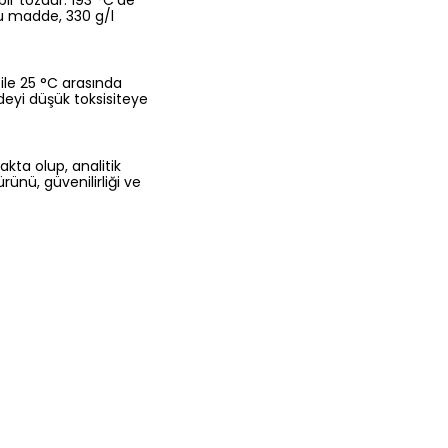
ir tozdur. 193 °C’de
Bu madde, 330 g/l
 ile 25 °C arasında
eyi düşük toksisiteye
akta olup, analitik
rünü, güvenilirliği ve