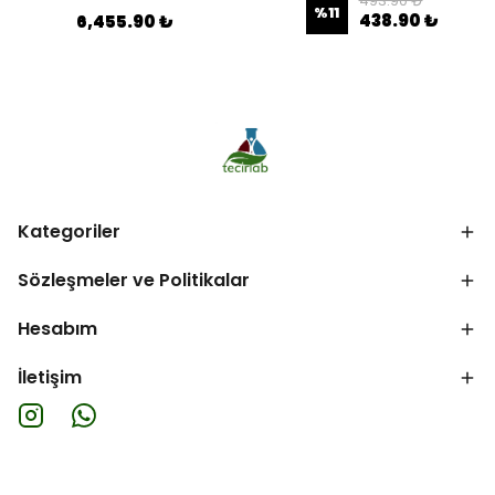
493.90 ₺
%
11
438.90 ₺
6,455.90 ₺
Kategoriler
Sözleşmeler ve Politikalar
Hesabım
İletişim