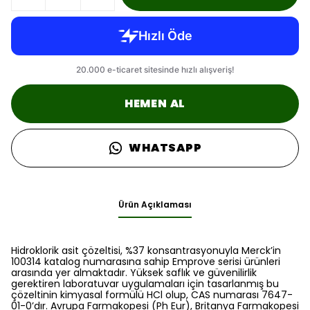
HEMEN AL
WHATSAPP
Ürün Açıklaması
Hidroklorik asit çözeltisi, %37 konsantrasyonuyla Merck’in
100314 katalog numarasına sahip Emprove serisi ürünleri
arasında yer almaktadır. Yüksek saflık ve güvenilirlik
gerektiren laboratuvar uygulamaları için tasarlanmış bu
çözeltinin kimyasal formülü HCl olup, CAS numarası 7647-
01-0’dır. Avrupa Farmakopesi (Ph Eur), Britanya Farmakopesi