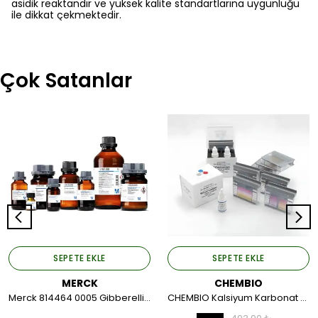
asidik reaktandır ve yüksek kalite standartlarına uygunluğu
ile dikkat çekmektedir.
Çok Satanlar
SEPETE EKLE
SEPETE EKLE
MERCK
CHEMBIO
Merck 814464 0005 Gibberellic Acid For Synthesis 5 GR.
CHEMBIO Kalsiyum Karbonat Test Kiti Titrimetrik 17,8 ppm=1 damla 50-70 Test