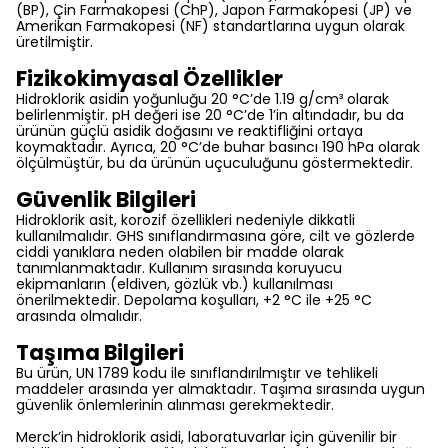
(BP), Çin Farmakopesi (ChP), Japon Farmakopesi (JP) ve
Amerikan Farmakopesi (NF) standartlarına uygun olarak
üretilmiştir.
Fizikokimyasal Özellikler
Hidroklorik asidin yoğunluğu 20 °C’de 1.19 g/cm³ olarak
belirlenmiştir. pH değeri ise 20 °C’de 1’in altındadır, bu da
ürünün güçlü asidik doğasını ve reaktifliğini ortaya
koymaktadır. Ayrıca, 20 °C’de buhar basıncı 190 hPa olarak
ölçülmüştür, bu da ürünün uçuculuğunu göstermektedir.
Güvenlik Bilgileri
Hidroklorik asit, korozif özellikleri nedeniyle dikkatli
kullanılmalıdır. GHS sınıflandırmasına göre, cilt ve gözlerde
ciddi yanıklara neden olabilen bir madde olarak
tanımlanmaktadır. Kullanım sırasında koruyucu
ekipmanların (eldiven, gözlük vb.) kullanılması
önerilmektedir. Depolama koşulları, +2 °C ile +25 °C
arasında olmalıdır.
Taşıma Bilgileri
Bu ürün, UN 1789 kodu ile sınıflandırılmıştır ve tehlikeli
maddeler arasında yer almaktadır. Taşıma sırasında uygun
güvenlik önlemlerinin alınması gerekmektedir.
Merck’in hidroklorik asidi, laboratuvarlar için güvenilir bir