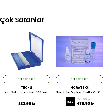
Çok Satanlar
SEPETE EKLE
SEPETE EKLE
TEC-Lİ
NORATEKS
Lam Saklama Kutusu 100 Lam.
Norateks Toplam Sertlik Kiti (1damla=1Alman).
723.90 ₺
%
39
438.90 ₺
383.90 ₺