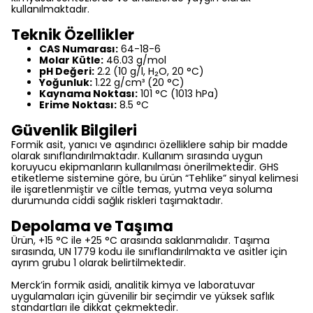
kullanılmaktadır.
Teknik Özellikler
CAS Numarası:
64-18-6
Molar Kütle:
46.03 g/mol
pH Değeri:
2.2 (10 g/l, H₂O, 20 °C)
Yoğunluk:
1.22 g/cm³ (20 °C)
Kaynama Noktası:
101 °C (1013 hPa)
Erime Noktası:
8.5 °C
Güvenlik Bilgileri
Formik asit, yanıcı ve aşındırıcı özelliklere sahip bir madde
olarak sınıflandırılmaktadır. Kullanım sırasında uygun
koruyucu ekipmanların kullanılması önerilmektedir. GHS
etiketleme sistemine göre, bu ürün “Tehlike” sinyal kelimesi
ile işaretlenmiştir ve ciltle temas, yutma veya soluma
durumunda ciddi sağlık riskleri taşımaktadır.
Depolama ve Taşıma
Ürün, +15 °C ile +25 °C arasında saklanmalıdır. Taşıma
sırasında, UN 1779 kodu ile sınıflandırılmakta ve asitler için
ayrım grubu 1 olarak belirtilmektedir.
Merck’in formik asidi, analitik kimya ve laboratuvar
uygulamaları için güvenilir bir seçimdir ve yüksek saflık
standartları ile dikkat çekmektedir.