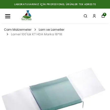
LABORATUVARINIZ İÇIN PROFESYONEL ÜRÜNLER TEK ADRESTE
0
Cam Malzemeler
Lam ve Lameller
Lamel 100'lük KT HDA Marka 18*18.