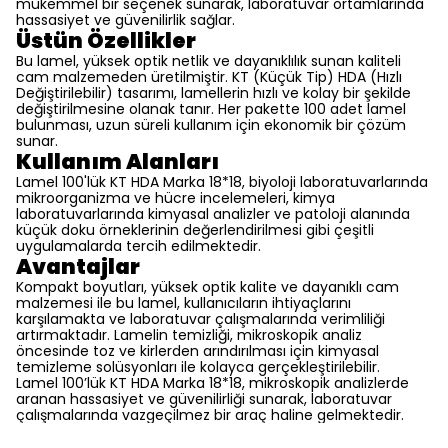
mükemmel bir seçenek sunarak, laboratuvar ortamlarında
hassasiyet ve güvenilirlik sağlar.
Üstün Özellikler
Bu lamel, yüksek optik netlik ve dayanıklılık sunan kaliteli
cam malzemeden üretilmiştir. KT (Küçük Tip) HDA (Hızlı
Değiştirilebilir) tasarımı, lamellerin hızlı ve kolay bir şekilde
değiştirilmesine olanak tanır. Her pakette 100 adet lamel
bulunması, uzun süreli kullanım için ekonomik bir çözüm
sunar.
Kullanım Alanları
Lamel 100'lük KT HDA Marka 18*18, biyoloji laboratuvarlarında
mikroorganizma ve hücre incelemeleri, kimya
laboratuvarlarında kimyasal analizler ve patoloji alanında
küçük doku örneklerinin değerlendirilmesi gibi çeşitli
uygulamalarda tercih edilmektedir.
Avantajlar
Kompakt boyutları, yüksek optik kalite ve dayanıklı cam
malzemesi ile bu lamel, kullanıcıların ihtiyaçlarını
karşılamakta ve laboratuvar çalışmalarında verimliliği
artırmaktadır. Lamelin temizliği, mikroskopik analiz
öncesinde toz ve kirlerden arındırılması için kimyasal
temizleme solüsyonları ile kolayca gerçekleştirilebilir.
Lamel 100’lük KT HDA Marka 18*18, mikroskopik analizlerde
aranan hassasiyet ve güvenilirliği sunarak, laboratuvar
çalışmalarında vazgeçilmez bir araç haline gelmektedir.