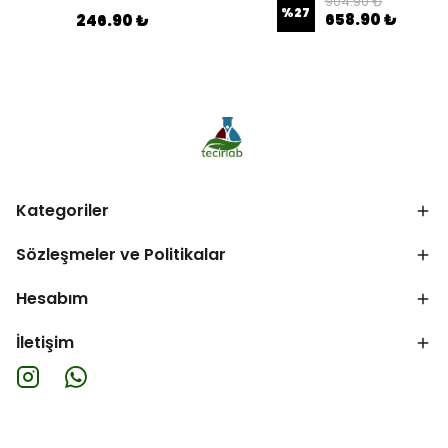
904.90 ₺
%
27
658.90 ₺
246.90 ₺
Kategoriler
Sözleşmeler ve Politikalar
Hesabım
İletişim