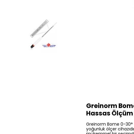
Greinorm Bome
Hassas Ölçüm
Greinorm Bome 0-30° Bo
yoğunluk ölçer cihazıdır
mükemmel bir seçimdi