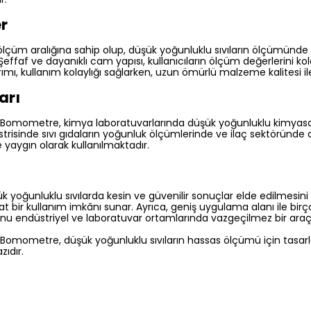
er
lçüm aralığına sahip olup, düşük yoğunluklu sıvıların ölçümünde
. Şeffaf ve dayanıklı cam yapısı, kullanıcıların ölçüm değerlerini 
ımı, kullanım kolaylığı sağlarken, uzun ömürlü malzeme kalitesi ile
arı
omometre, kimya laboratuvarlarında düşük yoğunluklu kimyasal 
risinde sıvı gıdaların yoğunluk ölçümlerinde ve ilaç sektöründe
e yaygın olarak kullanılmaktadır.
k yoğunluklu sıvılarda kesin ve güvenilir sonuçlar elde edilmesini 
 bir kullanım imkânı sunar. Ayrıca, geniş uygulama alanı ile birçok
, onu endüstriyel ve laboratuvar ortamlarında vazgeçilmez bir araç 
mometre, düşük yoğunluklu sıvıların hassas ölçümü için tasarla
zıdır.