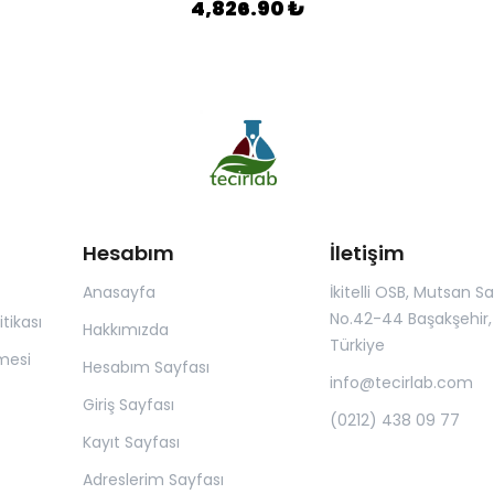
4,826.90 ₺
Hesabım
İletişim
Anasayfa
İkitelli OSB, Mutsan San.
No.42-44 Başakşehir, 
itikası
Hakkımızda
Türkiye
mesi
Hesabım Sayfası
info@tecirlab.com
Giriş Sayfası
(0212) 438 09 77
Kayıt Sayfası
Adreslerim Sayfası