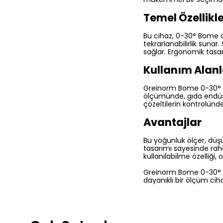
Temel Özellikl
Bu cihaz, 0-30° Bome ö
tekrarlanabilirlik sunar
sağlar. Ergonomik tasar
Kullanım Alanl
Greinorm Bome 0-30° B
ölçümünde, gıda endüst
çözeltilerin kontrolünd
Avantajlar
Bu yoğunluk ölçer, düşü
tasarımı sayesinde rahat
kullanılabilme özelliği
Greinorm Bome 0-30° Bo
dayanıklı bir ölçüm ciha