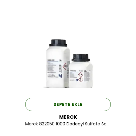
SEPETE EKLE
MERCK
Merck 822050 1000 Dodecyl Sulfate Sodium Salt For Synthesis 1 KG.