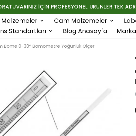
ORATUVARINIZ İÇIN PROFESYONEL ÜRÜNLER TEK ADR
f Malzemeler
Cam Malzemeler
Lab
ns Standartları
Blog Anasayfa
Marka
m Bome 0-30° Bomometre Yoğunluk Ölçer