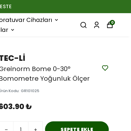
ESTE
oratuvar Cihazları
0
lar
TEC-Lİ
Greinorm Bome 0-30°
Bomometre Yoğunluk Ölçer
Ürün Kodu
:
GR101025
603.90 ₺
SEPETE EKLE