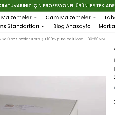
ORATUVARINIZ İÇIN PROFESYONEL ÜRÜNLER TEK ADR
f Malzemeler
Cam Malzemeler
Lab
ns Standartları
Blog Anasayfa
Marka
ab Selüloz Soxhlet Kartuşu 100% pure cellulose - 30*80MM