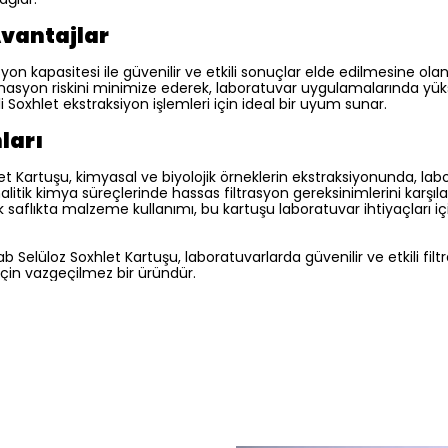
Avantajlar
syon kapasitesi ile güvenilir ve etkili sonuçlar elde edilmesine ola
minasyon riskini minimize ederek, laboratuvar uygulamalarında yü
 Soxhlet ekstraksiyon işlemleri için ideal bir uyum sunar.
ları
let Kartuşu, kimyasal ve biyolojik örneklerin ekstraksiyonunda, lab
itik kimya süreçlerinde hassas filtrasyon gereksinimlerini karşıl
k saflıkta malzeme kullanımı, bu kartuşu laboratuvar ihtiyaçları
r-Lab Selüloz Soxhlet Kartuşu, laboratuvarlarda güvenilir ve etkili fi
için vazgeçilmez bir üründür.