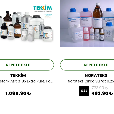
SEPETE EKLE
SEPETE EKLE
TEKKİM
NORATEKS
Tekkim Fosforik Asit % 85 Extra Pure, Food Quality (Plastik Ambalaj) 1LT.
Norateks Çinko Sülfat 0.25N
723.90 ₺
%
32
1,085.90 ₺
493.90 ₺