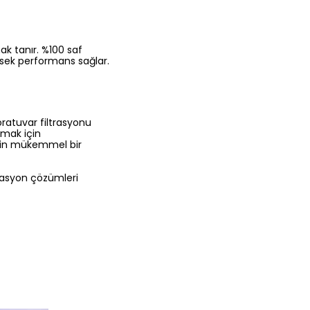
nak tanır. %100 saf
ksek performans sağlar.
oratuvar filtrasyonu
amak için
 için mükemmel bir
ltrasyon çözümleri