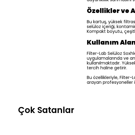
Özellikler ve 
Bu kartuş, yüksek filtra
selüloz içeriği, konta
Kompakt boyutu, çeşitli
Kullanım Alan
Filter-Lab Selüloz Soxh
uygulamalarında ve anal
kullanılmaktadır. Yükse
tercih haline getirir.
Bu özellikleriyle, Filte
arayan profesyoneller 
Çok Satanlar