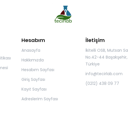
Hesabım
İletişim
Anasayfa
İkitelli OSB, Mutsan San.
No.42-44 Başakşehir, 
itikası
Hakkımızda
Türkiye
mesi
Hesabım Sayfası
info@tecirlab.com
Giriş Sayfası
(0212) 438 09 77
Kayıt Sayfası
Adreslerim Sayfası