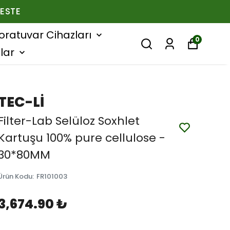
ESTE
oratuvar Cihazları
0
lar
TEC-Lİ
Filter-Lab Selüloz Soxhlet
Kartuşu 100% pure cellulose -
30*80MM
Ürün Kodu
:
FR101003
3,674.90 ₺