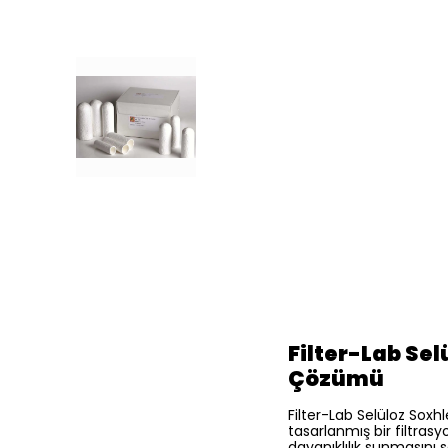
Filter-Lab Se
Çözümü
Filter-Lab Selüloz Soxh
tasarlanmış bir filtras
dayanıklılık sunmasını s