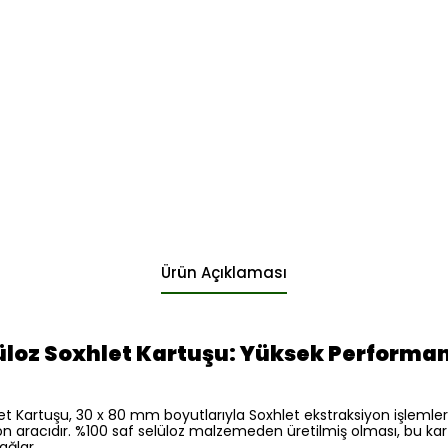
Ürün Açıklaması
lüloz Soxhlet Kartuşu: Yüksek Performan
let Kartuşu, 30 x 80 mm boyutlarıyla Soxhlet ekstraksiyon işlemleri
yon aracıdır. %100 saf selüloz malzemeden üretilmiş olması, bu kar
ağlar.