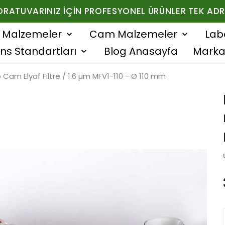
ORATUVARINIZ İÇIN PROFESYONEL ÜRÜNLER TEK ADR
f Malzemeler
Cam Malzemeler
Lab
ns Standartları
Blog Anasayfa
Marka
b Cam Elyaf Filtre / 1.6 µm MFV1-110 - Ø 110 mm