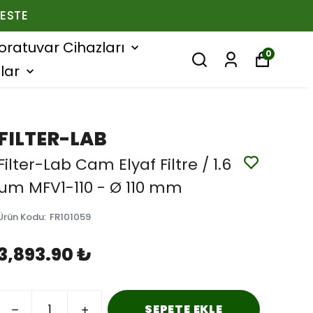
ESTE
oratuvar Cihazları
0
lar
FILTER-LAB
Filter-Lab Cam Elyaf Filtre / 1.6
µm MFV1-110 - Ø 110 mm
Ürün Kodu
:
FR101059
3,893.90 ₺
SEPETE EKLE