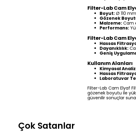
Filter-Lab Cam Elyaf
Boyut:
Ø 110 mm,
Gözenek Boyut
Malzeme:
Cam el
Performans:
Yük
Filter-Lab Cam Elya
Hassas Filtrasy
Dayanıklılık:
Cam
Geniş Uygulama
Kullanım Alanları
Kimyasal Analiz
Hassas Filtrasy
Laboratuvar Tes
Filter-Lab Cam Elyaf Fi
gözenek boyutu ile yüks
güvenilir sonuçlar suna
Çok Satanlar