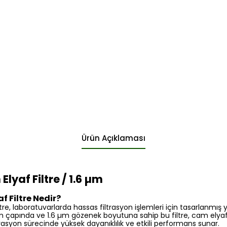
Ürün Açıklaması
Elyaf Filtre / 1.6 µm
f Filtre Nedir?
ltre, laboratuvarlarda hassas filtrasyon işlemleri için tasarlanmış
0 mm çapında ve 1.6 µm gözenek boyutuna sahip bu filtre, cam elya
iltrasyon sürecinde yüksek dayanıklılık ve etkili performans sunar.