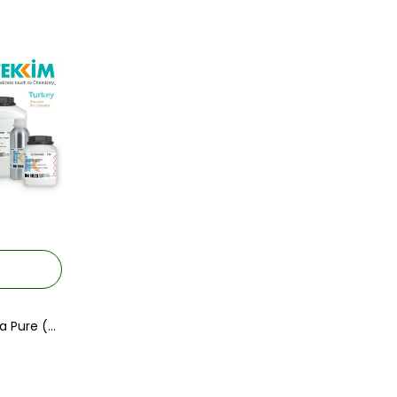
Tekkim Amonyak Sol. % 25 Extra Pure (Plastik Ambalaj) 2,5LT.