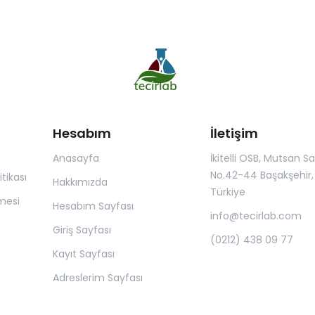
Hesabım
İletişim
Anasayfa
İkitelli OSB, Mutsan San.
No.42-44 Başakşehir, 
itikası
Hakkımızda
Türkiye
mesi
Hesabım Sayfası
info@tecirlab.com
Giriş Sayfası
(0212) 438 09 77
Kayıt Sayfası
Adreslerim Sayfası