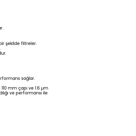
r.
 şekilde filtreler.
.
dur.
erformans sağlar.
 Ø 110 mm çapı ve 1.6 µm
lığı ve performansı ile