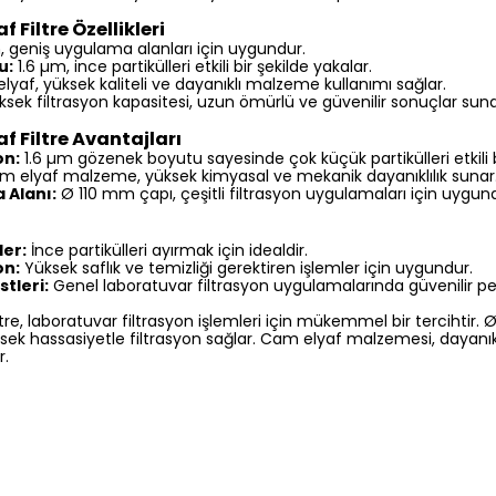
 Filtre Özellikleri
 geniş uygulama alanları için uygundur.
u:
1.6 µm, ince partikülleri etkili bir şekilde yakalar.
yaf, yüksek kaliteli ve dayanıklı malzeme kullanımı sağlar.
sek filtrasyon kapasitesi, uzun ömürlü ve güvenilir sonuçlar suna
f Filtre Avantajları
on:
1.6 µm gözenek boyutu sayesinde çok küçük partikülleri etkili bir
 elyaf malzeme, yüksek kimyasal ve mekanik dayanıklılık sunar
 Alanı:
Ø 110 mm çapı, çeşitli filtrasyon uygulamaları için uygun
ler:
İnce partikülleri ayırmak için idealdir.
on:
Yüksek saflık ve temizliği gerektiren işlemler için uygundur.
tleri:
Genel laboratuvar filtrasyon uygulamalarında güvenilir p
ltre, laboratuvar filtrasyon işlemleri için mükemmel bir tercihtir.
ek hassasiyetle filtrasyon sağlar. Cam elyaf malzemesi, dayanıklı
r.