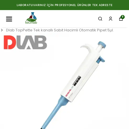
LABORATUVARINIZ İÇIN PROFESYONEL ÜRÜNLER TEK ADRESTE
0
Dlab TopPette Tek kanallı Sabit Hacimli Otomatik Pipet 5μl.