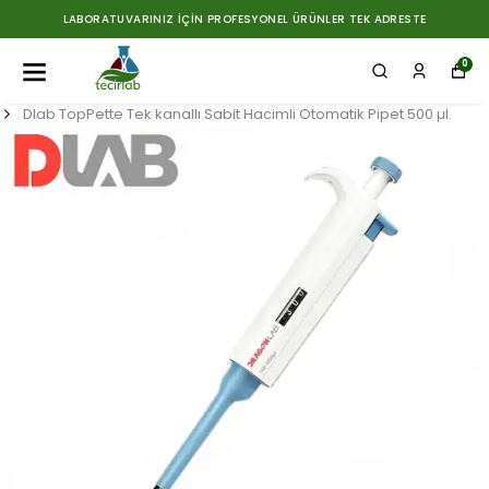
LABORATUVARINIZ İÇIN PROFESYONEL ÜRÜNLER TEK ADRESTE
0
Dlab TopPette Tek kanallı Sabit Hacimli Otomatik Pipet 500 μl.