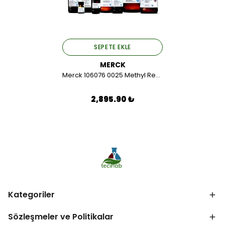
SEPETE EKLE
MERCK
Merck 106076 0025 Methyl Red (C.i. 13020) indicator Acs,Reag. Ph Eur 25 GR.
2,895.90 ₺
Kategoriler
Sözleşmeler ve Politikalar